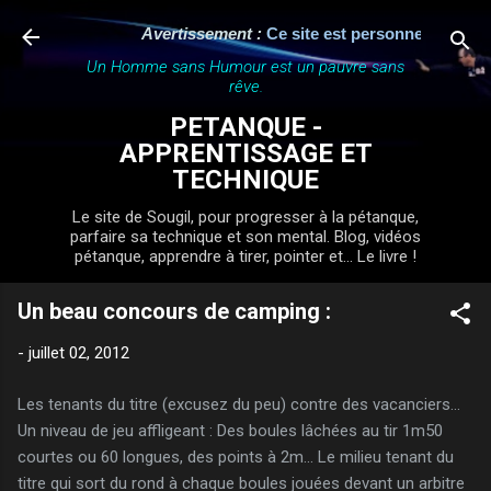
Accéder au contenu principal
Avertissement :
Ce site est personnel, indépend
Un Homme sans Humour est un pauvre sans
rêve.
PETANQUE -
APPRENTISSAGE ET
TECHNIQUE
Le site de Sougil, pour progresser à la pétanque,
parfaire sa technique et son mental. Blog, vidéos
pétanque, apprendre à tirer, pointer et... Le livre !
Un beau concours de camping :
-
juillet 02, 2012
Les tenants du titre (excusez du peu) contre des vacanciers...
Un niveau de jeu affligeant : Des boules lâchées au tir 1m50
courtes ou 60 longues, des points à 2m... Le milieu tenant du
titre qui sort du rond à chaque boules jouées devant un arbitre