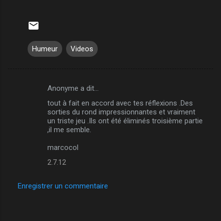
Humeur
Videos
Anonyme a dit…
C
tout à fait en accord avec tes réflexions .Des
o
sorties du rond impressionnantes et vraiment
m
un triste jeu .Ils ont été éliminés troisième partie
,il me semble.
m
marcocol
e
n
2.7.12
t
Enregistrer un commentaire
a
i
r