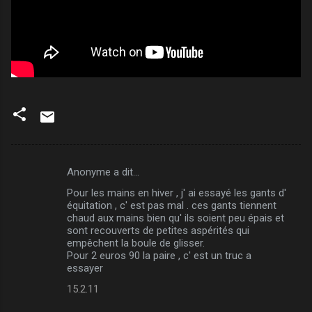
Anonyme a dit…
C
Pour les mains en hiver , j' ai essayé les gants d'
o
équitation , c' est pas mal . ces gants tiennent
m
chaud aux mains bien qu' ils soient peu épais et
sont recouverts de petites aspérités qui
m
empêchent la boule de glisser.
Pour 2 euros 90 la paire , c' est un truc a
e
essayer
n
15.2.11
t