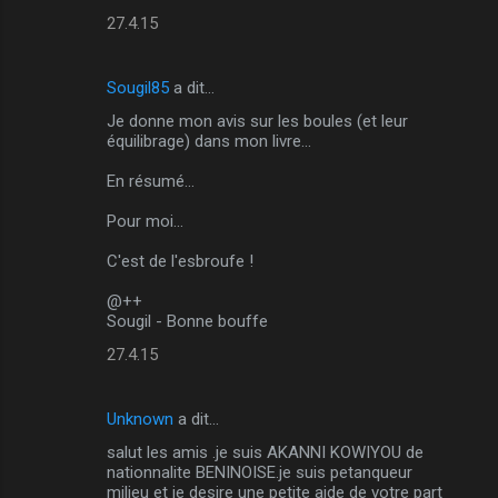
27.4.15
Sougil85
a dit…
Je donne mon avis sur les boules (et leur
équilibrage) dans mon livre...
En résumé...
Pour moi...
C'est de l'esbroufe !
@++
Sougil - Bonne bouffe
27.4.15
Unknown
a dit…
salut les amis .je suis AKANNI KOWIYOU de
nationnalite BENINOISE.je suis petanqueur
milieu et je desire une petite aide de votre part