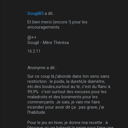
Sougil85
a dit…
Et bien merci (encore !) pour les
encouragements.
@++
Sougil - Mère Thérésa
16.2.11
Anonyme a dit…
Sur ce coup là j'abonde dans ton sens sans
restriction : le poids, la dureté,le diamètre,
etc.des boules,surtout au tir, c'est du flanc à
99,9% : c'est surtout des excuses pour les
maladroits et des boniments pour les
commerçants. Je sais, je vais me faire
incendier pour avoir dit ça : pas grave, j'ai
l'habitude.
Pour le jeu en hiver, je donne ma recette : à
l'époque où on balayait la neige pour faire une