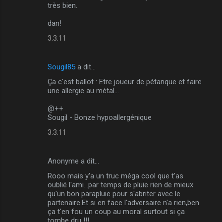
très bien.
dan!
3.3.11
Sougil85
a dit…
Ça c'est ballot : Etre joueur de pétanque et faire
une allergie au métal...
@++
Sougil - Bonze hypoallergénique
3.3.11
Anonyme a dit…
Rooo mais y'a un truc méga cool que t'as
oublié l'ami...par temps de pluie rien de mieux
qu'un bon parapluie pour s'abriter avec le
partenaire.Et si en face l'adversaire n'a rien,ben
ça t'en fou un coup au moral surtout si ça
tombe dru !!!