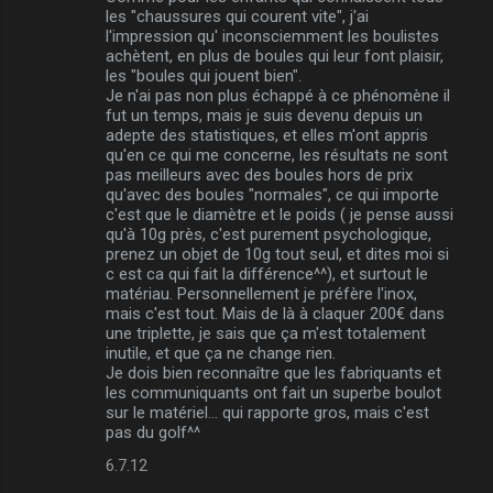
les "chaussures qui courent vite", j'ai
l'impression qu' inconsciemment les boulistes
achètent, en plus de boules qui leur font plaisir,
les "boules qui jouent bien".
Je n'ai pas non plus échappé à ce phénomène il
fut un temps, mais je suis devenu depuis un
adepte des statistiques, et elles m'ont appris
qu'en ce qui me concerne, les résultats ne sont
pas meilleurs avec des boules hors de prix
qu'avec des boules "normales", ce qui importe
c'est que le diamètre et le poids ( je pense aussi
qu'à 10g près, c'est purement psychologique,
prenez un objet de 10g tout seul, et dites moi si
c est ca qui fait la différence^^), et surtout le
matériau. Personnellement je préfère l'inox,
mais c'est tout. Mais de là à claquer 200€ dans
une triplette, je sais que ça m'est totalement
inutile, et que ça ne change rien.
Je dois bien reconnaître que les fabriquants et
les communiquants ont fait un superbe boulot
sur le matériel... qui rapporte gros, mais c'est
pas du golf^^
6.7.12