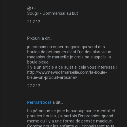
@++
Sougil - Commercial au but
21.2.12
Pikouni a dit…
je connais un super magasin qui vend des
boules de petanques c'est l'un des plus vieux
magasins de marseille je crois sa s'appelle la
boule bleue.
Il y a un article a ce sujet si cela vous interesse :
http://www.newsofmarseille.com/la-boule-
bleue-un-produit-artisanal/
27.2.12
Permafroost
a dit…
La pétanque se joue beaucoup sur le mental, et
pour les boules, j'ai parfois l'impression quand
même qu'il y a une forme de pensée magique.
Comme pour les enfants qui connaissent tous