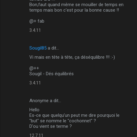
Bon,faut quand même se mouiller de temps en
temps mais bon c'est pour la bonne cause !!
@+ fab
3.4.11
Sougil85
a dit…
Vi mais en tête à tête, ça déséquilibre !!! :-)
@++
Sougil - Dés équilibrés
3.4.11
Anonyme a dit…
Hello
Es-ce que quelqu'un peut me dire pourquoi le
"but" se nomme le "cochonnet" ?
D'ou vient se terme ?
12.7.11