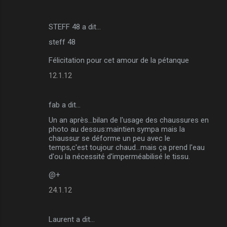
STEFF 48 a dit…
steff 48
Félicitation pour cet amour de la pétanque
12.1.12
fab a dit…
Un an après...bilan de l'usage des chaussures en
photo au dessus:maintien sympa mais la
chaussur se déforme un peu avec le
temps,c'est toujour chaud...mais ça prend l'eau
d'ou la nécessité d'imperméabilisé le tissu.
@+
24.1.12
Laurent a dit…