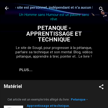
Accéder au contenu principal
 est personnel, indépendant et n'a aucun lien avec une fédération
Un Homme sans Humour est un pauvre sans
rêve.
PETANQUE -
APPRENTISSAGE ET
TECHNIQUE
Le site de Sougil, pour progresser à la pétanque,
parfaire sa technique et son mental. Blog, vidéos
pétanque, apprendre à tirer, pointer et... Le livre !
PLUS…
Matériel
Cet article est un exemple très allégé du livre :
Petanque -
Apprentissage et technique
.