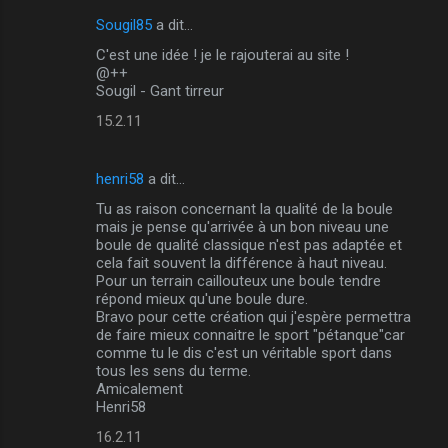
a
Sougil85
a dit…
i
C'est une idée ! je le rajouterai au site !
r
@++
e
Sougil - Gant tirreur
s
15.2.11
henri58
a dit…
Tu as raison concernant la qualité de la boule
mais je pense qu'arrivée à un bon niveau une
boule de qualité classique n'est pas adaptée et
cela fait souvent la différence à haut niveau.
Pour un terrain caillouteux une boule tendre
répond mieux qu'une boule dure.
Bravo pour cette création qui j'espère permettra
de faire mieux connaitre le sport "pétanque"car
comme tu le dis c'est un véritable sport dans
tous les sens du terme.
Amicalement
Henri58
16.2.11