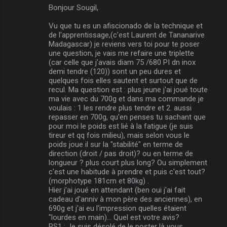
Bonjour Sougil,
Vu que tu es un afiscionado de la technique et
de l'apprentissage,(c'est Laurent de Tananarive
Madagascar) je reviens vers toi pour te poser
une question, je vais me refaire une triplette
(car celle que j'avais diam 75 /680 PI dn inox
demi tendre (120)) sont un peu dures et
quelques fois elles sautent et surtout que de
recul. Ma question est : plus jeune j'ai joué toute
ma vie avec du 700g et dans ma commande je
voulais : 1 les rendre plus tendre et 2. aussi
repasser en 700g, qu'en penses tu sachant que
pour moi le poids est lié à la fatigue (je suis
tireur et qq fois milieu), mais selon vous le
poids joue il sur la "stabilité" en terme de
direction (droit / pas droit)? ou en terme de
longueur ? plus court plus long? Ou simplement
c'est une habitude à prendre et puis c'est tout?
(morphotype 181cm et 80kg) .
Hier j'ai joué en attendant (ben oui j'ai fait
cadeau d'anniv à mon père des anciennes), en
690g et j'ai eu l'impression quelles étaient
"lourdes en main)... Quel est votre avis?
PS1 : Je suis désolé de le poster là vous