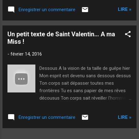
L'aspect mental du jeu pétanque est
une demi-finale au National de Cholet avec
particuli...
LIRE »
Enregistrer un commentaire
notamment une partie exceptionnelle contre
Damien Hureau, Julien Lamour et Jérémy
Darodes. Il jouait avec Mendy Rocher et Alex
Un petit texte de Saint Valentin... A ma
Vielle. J'aime beaucoup ce joueur pour deux
Miss !
raisons, à mon avis essentielles :
Techniquement, d'abord, il a un tir très
-
février 14, 2016
engagé (tout son corps est en action avec
un bon désaxage), il met beaucoup de flexion
Dessous A la vision de ta taille de guêpe hier
sur ses jambes, imprime une bonne rotation
Mon esprit est devenu sans dessous dessus
de tout le buste et des épaules, avec un
Ton corps sait dépasser toutes mes
parfait équilibre (on voit le rôle du bras
frontières Tu es sans papier de mes rêves
gauche sur la photo), un très bon rythme, le
décousus Ton corps sait réveiller l'homme
tout avec une sortie de main impeccable !
dans tous ses sens Son teint se forge
Rien à redire ! Vraiment une superbe
d'imaginer te caresser Aucun ne pourrait dire
technique ! Mais surtout... Ce "petit
LIRE »
Enregistrer un commentaire
que l'Amour ne t'encense J'arrête tel le divin
bonhomme" est d'une humil...
de te fantasmer Décolle tes yeux de mes
yeux diablesse De tous les Saints aucun ne