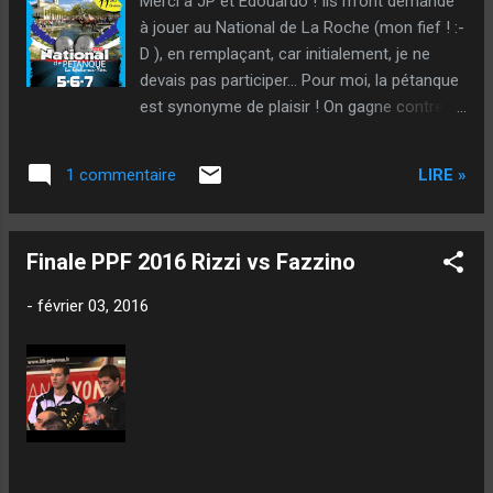
Merci à JP et Edouardo ! Ils m'ont demandé
à jouer au National de La Roche (mon fief ! :-
D ), en remplaçant, car initialement, je ne
devais pas participer... Pour moi, la pétanque
est synonyme de plaisir ! On gagne contre
Thierry Auriault (on est mené 1-6) à la
deuxième, sans faire un jeu énorme mais en
LIRE »
1 commentaire
étant régulier... On gagne contre une bonne
équipe de La Girondie (à l'accent). Le tireur a
fait son premier trou la dernière mène à 11-
Finale PPF 2016 Rizzi vs Fazzino
9... Avant... Ce n'était que des arrêts ! Puis,
dans la carré d'honneur bien rempli on joue
-
février 03, 2016
contre Jean Feltain (dit Moineau)... On est
mené 0-8 sans démériter mais, il nous a
manqué quelques boules pour marquer... A
ce moment, on se dit : soit on baisse les
bras et c'est fini, soit on joue la boule de plus
et on démarre... Et on a démarré, puisqu'on a
mis une tôle à l'envers ! Enorme plaisir dans