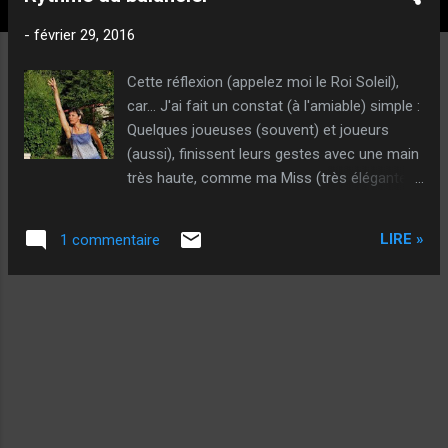
t
i
-
février 29, 2016
c
l
Cette réflexion (appelez moi le Roi Soleil),
e
car... J'ai fait un constat (à l'amiable) simple :
s
Quelques joueuses (souvent) et joueurs
(aussi), finissent leurs gestes avec une main
très haute, comme ma Miss (très élégante
au demeurant, vous en conviendrez...) en
photo ci-contre par exemple... Ce "défaut"
LIRE »
1 commentaire
(car, en théorie, dans l'idéal, la main devrait
s'arrêter au moment du lâcher), est dû à un
problème de rythme du balancier ! Je dirais
que le bras à trop de vitesse au moment du
lâcher, souvent car le geste manque de
contrôle et est forcé... Depuis toujours, je
conseille d'armer douuuucement, et de
ramener vit' ! Et je pense que mon conseil
est bon ! Par contre... La vitesse de balancier