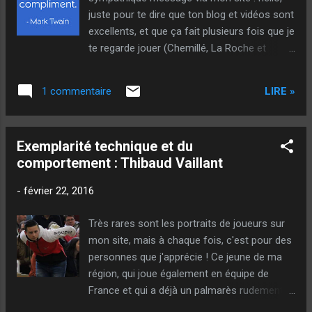
juste pour te dire que ton blog et vidéos sont
excellents, et que ça fait plusieurs fois que je
te regarde jouer (Chemillé, La Roche et
Cholet), pour voir ta crédibilité (sans
méchanceté), et je peux dire que oui tu es un
LIRE »
1 commentaire
bon joueur et très très adroits. J'ai vu votre
partie contre les Feltain, très
impressionnante; merci pour tes conseils et
Exemplarité technique et du
ta sincérité. j'espère un jour t'affronter en
comportement : Thibaud Vaillant
toute sportivité et convivialité. amicalement
toto. Puis, Pascal, sur Facebook, au sujet de
-
février 22, 2016
mon livre : Bonjour Gilles, Livre lu!! J'ai adoré!
On ressent qu'il y a eu un vrai travail derrière.
Très rares sont les portraits de joueurs sur
L'utilisation de citations judicieuses est bien
mon site, mais à chaque fois, c'est pour des
trouvée! Mais c'est surtout le souffle
personnes que j'apprécie ! Ce jeune de ma
passionné que je retiens. Un livre qui parle
région, qui joue également en équipe de
autant au corps qu'à la tête, avec une belle
France et qui a déjà un palmarès rudement
insistance sur la notion d'observation.
impressionnant s'est offert pour sa majorité