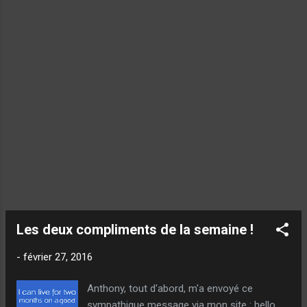
doit être maximum en milieu de geste et doit
se réduire quand la main commence à
remonter, pour finalement devenir nulle juste
après le lâcher !... C'est comme avec un
pendule qui, arrivé au sommet de sa courbe
s'arrête pour, finalement rep...
Les deux compliments de la semaine !
-
février 27, 2016
Anthony, tout d'abord, m'a envoyé ce
sympathique message via mon site : hello,