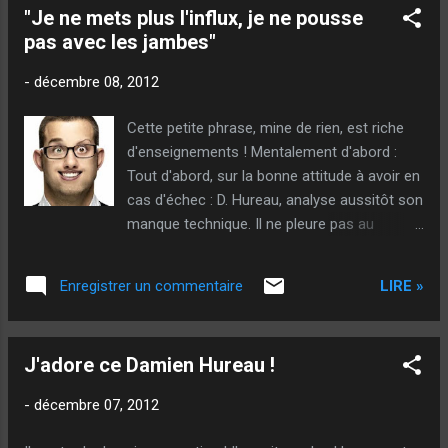
"Je ne mets plus l'influx, je ne pousse
Réaction, à mon humble avis, qui est
pas avec les jambes"
simplement ce qu'on appelle de la jalousie
ou même de la bêtise ! Quelle connerie ces
-
décembre 08, 2012
sentiments ! Le plus dommageable, à cause
de cet état d'esprit, malheureusement trop
Cette petite phrase, mine de rien, est riche
présent, c'est de ne pas aller au bout de ses
d'enseignements ! Mentalement d'abord :
propres envies ou projets uniquement par
Tout d'abord, sur la bonne attitude à avoir en
peur du jugement des autres ! Si, depuis la
cas d'échec : D. Hureau, analyse aussitôt son
nuit des temps, tout le monde s'était retenu
manque technique. Il ne pleure pas au
d'avoir des idées, d'ambitionner, de faire,
désespoir de se dire "je suis au pied de la
autrement, uniquement pour ne pas paraître
boule"! Non ! lucidement, il se rend compte
"différent", croye...
LIRE »
Enregistrer un commentaire
du déficit présent qui le fait manquer pour
essayer de le rattraper pour son tir suivant.
Ces terrains sont vraiment très difficiles à
J'adore ce Damien Hureau !
jouer, il est primordial de "ne pas perdre le fil"
et surtout, de ne pas forcer ! Hureau qui tire
-
décembre 07, 2012
habituellement tout en courbe le sait
parfaitement, c'est pour cela qu'il compense