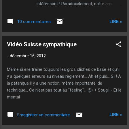
intéressant ! Paradoxalement, notre ami
Janik n'aime pas les tirs avec lesquels tout le
corps tire (Pas d'action des jambes
LIRE »
10 commentaires
préconisée notamment), mais préfère
imprimer une rotation des épaules, sans que
je ne sache trop l'intérêt d'ailleurs !? Pour ma
Vidéo Suisse sympathique
part... Je pense, à l'inverse qu'il vaut mieux
une action des jambes (Pour gagner en
-
décembre 16, 2012
énergie et souplesse) mais essayer de fixer
les épaules (pour ne pas perdre en
Même si elle traîne toujours les gros clichés de base et qu'il
précision)... Pourquoi pense-je (et donc
y a quelques erreurs au niveau règlement... Ah et puis... SI ! A
essuie-je) qu'une rotation des épaules est
la pétanque il y a une notion, même importante, de
néfaste ? Simplement parce qu'on risque de
technique... Ce n'est pas tout au "feeling"... @++ Sougil - Et le
désaxer le bras de la ligne de tir... J'ai déjà un
mental
peu abordé le sujet dans cet article sur
l'étude du balancier . Si on envoie son épaule
en arrière en début de balancier, déjà il faudra
LIRE »
Enregistrer un commentaire
imprimer une rotation inverse en re...