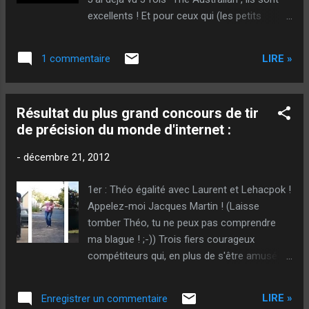
excellents ! Et pour ceux qui (les petits
jeunes) qui ne connaissent pas... (Ok... Je me
plante sur le premier "Hey teacher"... Mais je
LIRE »
1 commentaire
suis fainéant, alors, je n'allais pas la refaire !
Pis j'arrive pas trop à faire une tête de gars
qui fait peur...) @++ Sougil - Le trou
Résultat du plus grand concours de tir
de précision du monde d'internet :
-
décembre 21, 2012
1er : Théo égalité avec Laurent et Lehacpok !
Appelez-moi Jacques Martin ! (Laisse
tomber Théo, tu ne peux pas comprendre
ma blague ! ;-)) Trois fiers courageux
compétiteurs qui, en plus de s'être amusé à
participer, ont l'honneur, le privilège et la
chance d'avoir gagné le meilleur et plus gros
LIRE »
Enregistrer un commentaire
lot de pétanque du monde de mon blog