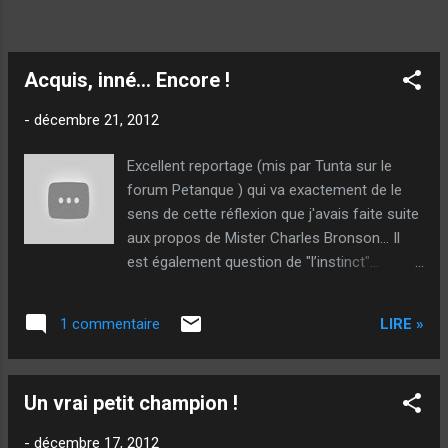
Acquis, inné... Encore !
-
décembre 21, 2012
Excellent reportage (mis par Tunta sur le
forum Petanque ) qui va exactement de le
sens de cette réflexion que j'avais faite suite
aux propos de Mister Charles Bronson... Il
est également question de "l’instinct"...
Thème également cher à Claude... Les
fameux tireurs d'instincts, dont on a si
LIRE »
1 commentaire
souvent parlé, y compris sur ce blog... En
matière d'échecs, le thème du reportage, on
pratique d'instinct, car on a l'habitude des
Un vrai petit champion !
situations... A force de répétition, répétition
et encore répétition, le joueur n'a plus besoin
-
décembre 17, 2012