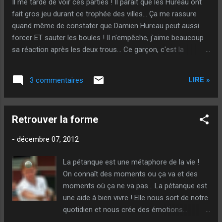
Il me tarde de voir ces parties ! Il parait que les Hureau ont
aussitôt (certes trop, mais, dans l'intention
fait gros jeu durant ce trophée des villes... Ça me rassure
on ne peut rien lui reprocher) en mettant plus
quand même de constater que Damien Hureau peut aussi
de relâchement, plus de "jambes" et donc
forcer ET sauter les boules ! Il n'empêche, j'aime beaucoup
plus de courbe à son second tir... Dans ce
sa réaction après les deux trous... Ce garçon, c'est la
terrain, bien tiré malgré le trou ! En tous cas,
classe... Pas un terrain qui l'avantage par contre quand on
dans l'intention... Pour "l'influx", j'imagine que
sait ce qu'il peut poser dans les jeux un peu mous... @++
cette partie...
LIRE »
3 commentaires
Sougil - Urologue
Retrouver la forme
-
décembre 07, 2012
La pétanque est une métaphore de la vie !
On connaît des moments ou ça va et des
moments où ça ne va pas... La pétanque est
une aide à bien vivre ! Elle nous sort de notre
quotidien et nous crée des émotions...
Comment se sortir d'une méforme ? En