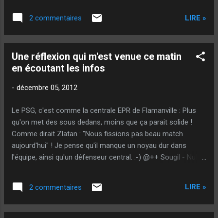
écoutant les bons conseils qu'on peut vous
LIRE »
2 commentaires
donner d'abord. "On" m'a dit : Tu ne montes
pas les boules comme d'habitude ! Et j'en
avais, certes, conscience... D'ailleurs, un
Une réflexion qui m'est venue ce matin
signe ne trompait pas : Je forçais ! Mais il
en écoutant les infos
fallait, certainement en plus, qu'on me le
dise... Pour que je l'analyse peut-être
-
décembre 05, 2012
vraiment ! Quand ça ne va pas, soit on se
morfond : "Ça ne va pas, mais ça va finir par
Le PSG, c'est comme la centrale EPR de Flamanville : Plus
re-aller tout seul"... Soit, on se prend en main
qu'on met des sous dedans, moins que ça parait solide !
et on a envie de s'en sortir au plus vite ! Je
Comme dirait Zlatan : "Nous fissions pas beau match
ne suis pas du genre à me morfondre... Il
aujourd'hui" ! Je pense qu'il manque un noyau dur dans
fallait trouver la solution pour me sortir de la
l'équipe, ainsi qu'un défenseur central. :-) @++ Sougil - Nul
mauvaise passe ! Je suis donc allé à
qui éclaire
l'entrainement cette semaine (Car je le
pouvais !) en me ...
LIRE »
2 commentaires