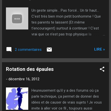
de réfléchir à son coup, il va le faire par
habitude... On peut parfaitement faire un
Un geste simple... Pas forcé... Un tir haut...
parallèle avec la pétanque, en affirmant que,
C'est très bien mon petit bonhomme ! Que
plus on joue souvent ( ce que fait Dylan
tes parents te laissent (Et même
Rocher ), moins on aura besoin de temps
t'encouragent) surtout à continuer ! C'est
pour tirer... Il a l'habitude de se concentrer
vrai que ce n'est pas trop physique la
! D'ailleurs, rappelez-vous son petit frère à
pétanque... C'est beaucoup plus que ça ! 43
Millau, qui mettait plus d'une minute à
(Et je sais qu'il a déjà fait mieux !) le petit
envoyer... Si l'instinct était aussi génétique
LIRE »
2 commentaires
gars... Et juste licencié ! @++ Sougil - Et le
que ça, il ti...
beurre
Rotation des épaules
-
décembre 16, 2012
Heureusement qu'il y a des forums où ça
parle technique, ça permet de donner des
idées et de causer de vrais sujets ! Je vous
invite à aller voir ce fil , toujours aussi