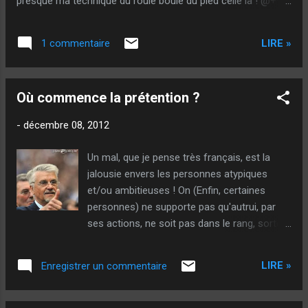
presque ma technique du roulé boulé du pied celle là ! @++
Sougil - Et lève
LIRE »
1 commentaire
Où commence la prétention ?
-
décembre 08, 2012
Un mal, que je pense très français, est la
jalousie envers les personnes atypiques
et/ou ambitieuses ! On (Enfin, certaines
personnes) ne supporte pas qu'autrui, par
ses actions, ne soit pas dans le rang, sorte
de l'ordinaire, agisse différemment, voir
même parfois, soit juste "supérieur"... C'est,
LIRE »
Enregistrer un commentaire
à leurs yeux, forcément quelqu'un de
prétentieux, peut-être marginal (et encore ?),
qui, à fortiori , ne voit pas la réalité en face !