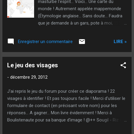
masturbe l'esprit... Voici... Une carte du
monde ! Autrement appelée mappemonde
(Étymologie anglaise... Sans doute... Faudra
que je demande à un gars, pote à moi,
linguiste...), qui permet de voir des points
oranges... C'est intéressant, non ? Le gros
LIRE »
Enregistrer un commentaire
point... Evidemment... C'est la France ! Bon...
En fait, ça montre, par villes, le nombre de
mes visiteurs sur l'année... C'est intéressant,
Le jeu des visages
non ? Savez-vous, par exemple, qu'à Munich,
on suit assidûment mon blog ! Alors, que le
-
décembre 29, 2012
seul truc que je sache dire en Allemand, c'est
une Natacha, charmante germanique, qui me
J'ai repris le jeu du forum pour créer ce diaporama ! 22
l'avait appris... Je vais l'écrire à la française,
visages à identifier ! Et pas toujours facile ! Merci d'utiliser le
ne pouvant faire autrement : - Goutte en tac.
formulaire de contact (en précisant votre nom) pour les
Iche abeu aïneu grosse chvouantse... Merci
réponses... A gagner... Mon livre évidemment ! Merci à
aux allemands... De ne pas s'hasarder à
Boulistenaute pour sa banque d'image ! @++ Sougil - Riz au
traduire ! J'ai aussi du jeune public ! Il y a
lit
aussi des lointains îliens. Ils me font rêver...