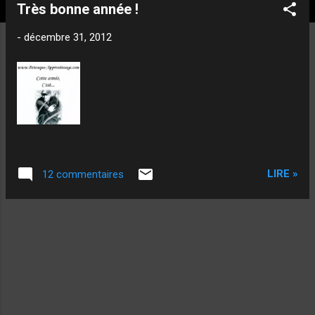
t
Très bonne année !
i
c
-
décembre 31, 2012
l
e
s
LIRE »
12 commentaires