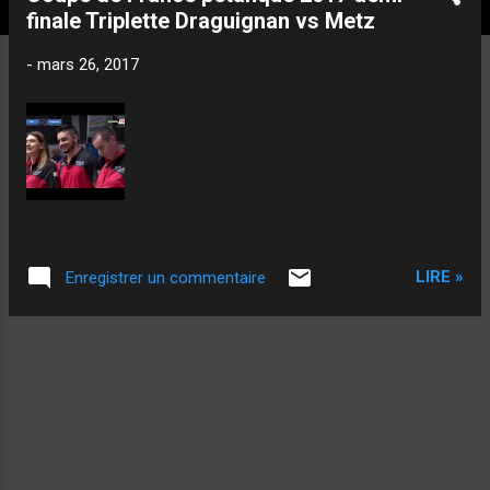
t
finale Triplette Draguignan vs Metz
i
c
-
mars 26, 2017
l
e
s
LIRE »
Enregistrer un commentaire