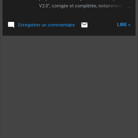
V2.0", corrigée et complétée, notamment par
beaucoup de situations de jeu ! Pré-
commandable sur la page dédiée au livre .
LIRE »
Enregistrer un commentaire
@++ Sougil - A pros visionés