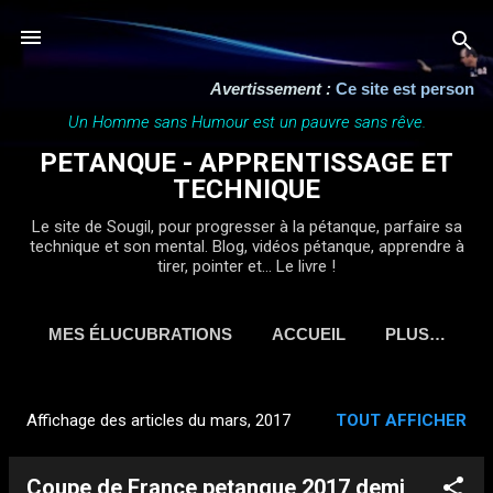
Accéder au contenu principal
Avertissement :
Ce site est personnel, indé
Un Homme sans Humour est un pauvre sans rêve.
PETANQUE - APPRENTISSAGE ET
TECHNIQUE
Le site de Sougil, pour progresser à la pétanque, parfaire sa
technique et son mental. Blog, vidéos pétanque, apprendre à
tirer, pointer et... Le livre !
MES ÉLUCUBRATIONS
ACCUEIL
PLUS…
Affichage des articles du mars, 2017
TOUT AFFICHER
A
r
Coupe de France petanque 2017 demi