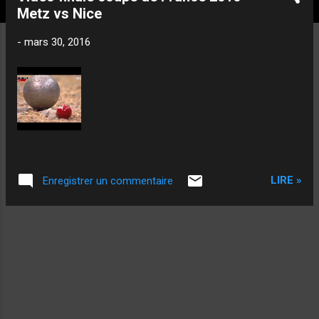
t
Metz vs Nice
i
c
-
mars 30, 2016
l
e
s
LIRE »
Enregistrer un commentaire