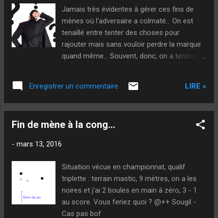
Magnifique manifestation ! Re-edit : une
Jamais très évidentes à gérer ces fins de
super discussion avec quelques membres
mènes où l'adversaire a colmaté... On est
"du haut"... On me connaissait plus "en haut"
tenaillé entre tenter des choses pour
pour mon histoire (ridicule) avec le comité
rajouter mais sans vouloir perdre la marque
que pour mon site et mes livres... :-( J'espère
quand même... Souvent, donc, on a tendance
que ça sera l'inverse dorénavant ! @++
à les jouer "petit bras", en se disant "je joue...
Sougil - Cheminée
mais sans grande volonté quand même"... Et
LIRE »
Enregistrer un commentaire
pourtant, dans la mène que j'ai décrite on
peut tenter un coup qui peut rapporter gros
sans danger en terme de risque de perdre la
Fin de mène à la cong...
marque ! On peut pointer : Peu de chance
d'en rajouter 1, mais aucun risque de donner
-
mars 13, 2016
le point... Mouai... Si on pense à tirer la boule
de droite : bien sûr, on pense au ciseau
Situation vécue en championnat, qualif
possible avec la blanche en face de la
triplette : terrain mastic, 9 mètres, on a les
notre... Mais, pour moi, cette option est trop
noires et j'ai 2 boules en main à zéro, 3 - 1
risquée ! si on contre la notre seule, on peu
au score. Vous feriez quoi ? @++ Sougil -
en perdre 3... Mauvaise option à mon avis ! Si
Cas pas bof