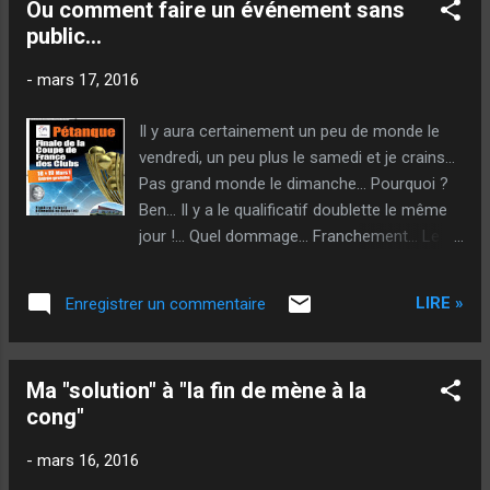
Ou comment faire un événement sans
public...
-
mars 17, 2016
Il y aura certainement un peu de monde le
vendredi, un peu plus le samedi et je crains...
Pas grand monde le dimanche... Pourquoi ?
Ben... Il y a le qualificatif doublette le même
jour !... Quel dommage... Franchement... Le
comité aurait peut-être pu s'arranger... Edit :
Erratum, mea culpa et clitonium ! Il n'y a pas
LIRE »
Enregistrer un commentaire
de compétition le dimanche ! J'en profite
pour féliciter les organisateurs ! Pour y être
allé, le cadre est superbe, une arène
Ma "solution" à "la fin de mène à la
magnifique qui met en valeur la pétanque...
cong"
Seul petit bémol (qui est aussi vrai pour le
grand prix de fin d'année) l'éclairage sur les
-
mars 16, 2016
côtés un peu faiblard... Mais pour le reste...