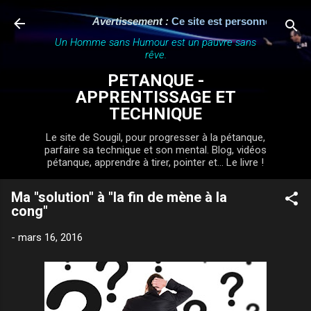
Accéder au contenu principal
Avertissement :
Ce site est personnel, indépend
Un Homme sans Humour est un pauvre sans
rêve.
PETANQUE -
APPRENTISSAGE ET
TECHNIQUE
Le site de Sougil, pour progresser à la pétanque,
parfaire sa technique et son mental. Blog, vidéos
pétanque, apprendre à tirer, pointer et... Le livre !
Ma "solution" à "la fin de mène à la
cong"
-
mars 16, 2016