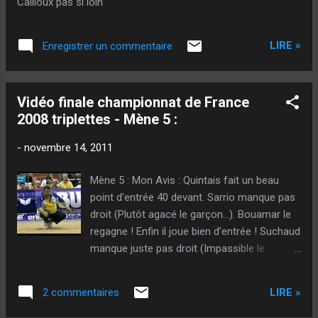
Cailloux pas si loin
manière de penser, sur le côté technique. Quan...
LIRE »
Enregistrer un commentaire
Vidéo finale championnat de France
2008 triplettes - Mène 5 :
-
novembre 14, 2011
Mène 5 : Mon Avis : Quintais fait un beau
point d’entrée 40 devant. Sarrio manque pas
droit (Plutôt agacé le garçon…). Bouamar le
regagne ! Enfin il joue bien d’entrée ! Suchaud
manque juste pas droit (Impassible le
garçon !) Suchaud frappe gagnant. L’équipe
Sarrio se pose la question de tirer pour…
LIRE »
2 commentaires
Faire carreau… Mais pointe. Je pense
personnellement que c’est très envisageable