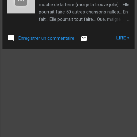
moche de la terre (moi je la trouve jolie)... Elle
pourrait faire 50 autres chansons nulles... En
fait... Elle pourrait tout faire... Que, malgré
tout, à l'écoute de cette chanson là... J'aurais
quand même les larmes aux yeux et la chair
LIRE »
Enregistrer un commentaire
de poule : @++ Sougil - Heineken