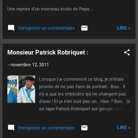
cervelles crédules et ignorantes... Mais l'erreur est humaine,
Une reprise d'un morceau écolo de Peps ...
comme la bombe atomique d'ailleurs. Tout d'abord, il faut
savoir que depuis que l'informatique est informa...
LIRE »
Enregistrer un commentaire
Monsieur Patrick Robriquet :
-
novembre 12, 2011
Lorsque j'ai commencé ce blog, je m'étais
promis de ne pas faire de portrait... Bon... Il
n'y a que les imbéciles qui ne changent pas
d'avis ! Et je n'en suis pas un... Hein ? Bon... Si
on tape Patrick Robriquet sur google, voici
les 3 premières images sur lesquelles on
tombe : Ce qui ne peut pas mieux
LIRE »
Enregistrer un commentaire
représenter le personnage, le vrai, celui dont