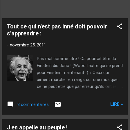
Tout ce qui n'est pas inné doit pouvoir
s'apprendre :
-
novembre 25, 2011
Pas mal comme titre ! Ca pourrait être du
Einstein dis donc ! (Wooo l'autre qui se prend
pour Einstein maintenant...) « Ceux qui
aiment marcher en rangs sur une musique :
ce ne peut être que par erreur qu’ils ont reçu
un cerveau, une moelle épinière leur suffirait
amplement. » Ca c'est du Einstein ! Vous en
LIRE »
3 commentaires
voulez d'autre ? (Je vous assure, ce n'est
pas rébarbatif comme lecture !) « Nous
aurons le destin que nous aurons mérité. » «
J'en appelle au peuple !
L’imagination est plus importante que le