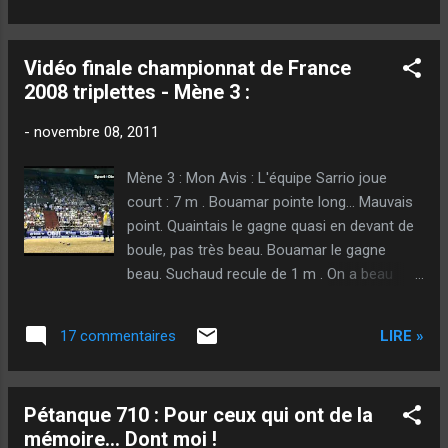
Sarrio frappe gagnant à la seconde. Quintais
le regagne moyen, à la sautée de la boule
Vidéo finale championnat de France
courte. Bouamar le regagne beau. Suchaud
2008 triplettes - Mène 3 :
recule sur le côté ! Bien tiré. Il y en a 2.
Vinson enquille la boule courte de Quintais !
-
novembre 08, 2011
Il en coupe 1… Vinson pointe bien sans le
gagner… Suchaud frappe gagnant. Lacroix le
Mène 3 : Mon Avis : L'équipe Sarrio joue
perd long. Il semble être tombé bizarrement.
court : 7 m . Bouamar pointe long… Mauvais
Décision est prise de tirer à 3… Lacroix
point. Quaintais le gagne quasi en devant de
manque. Le tir était dangereux… Et
boule, pas très beau. Bouamar le gagne
psychologiquement, je pense que Lacroix tire
beau. Suchaud recule de 1 m . On a beau
mais avec presque l’envie de ne pas toucher
avoir des boules tendres… Vinson le gagne
pour garder la marque, car… Il sait que
avec le bec. Sa manière d’envoyer ne permet
Quintais n’a pas lui, en réalité, très envie qu’il
LIRE »
17 commentaires
à ce joueur de travailler les boules : Il joue
tire… Il ya parfois des "bon...
très nature, sans donner beaucoup d’effet.
Au point il est condamné à jouer assez droit,
Pétanque 710 : Pour ceux qui ont de la
et au tir, il doit tomber près des boules (D’où
mémoire... Dont moi !
son tir haut.). De plus il n’a pas un grand