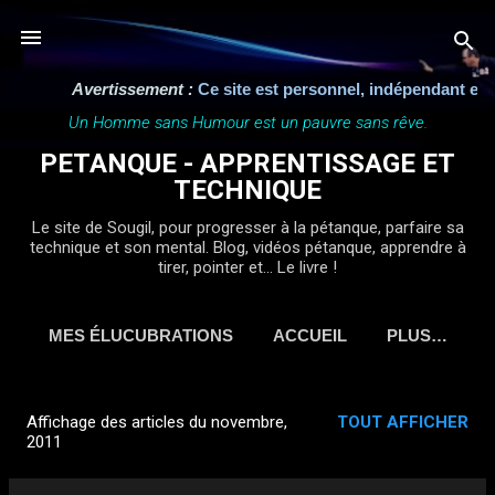
Accéder au contenu principal
tissement :
Ce site est personnel, indépendant et n'a aucun lien
Un Homme sans Humour est un pauvre sans rêve.
PETANQUE - APPRENTISSAGE ET
TECHNIQUE
Le site de Sougil, pour progresser à la pétanque, parfaire sa
technique et son mental. Blog, vidéos pétanque, apprendre à
tirer, pointer et... Le livre !
MES ÉLUCUBRATIONS
ACCUEIL
PLUS…
Affichage des articles du novembre,
TOUT AFFICHER
A
2011
r