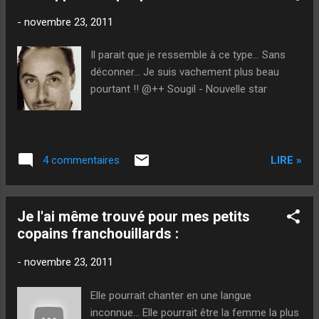
savoir. » « Le culte de la personnalité reste à
-
novembre 23, 2011
mes yeux toujours injustifié. » «
L'enseignement devrait être ainsi : celui qui le
Il parait que je ressemble à ce type... Sans
reçoit le recueille comme un don inestimable
déconner... Je suis vachement plus beau
mais jamais comme une contrainte pénible.
pourtant !! @++ Sougil - Nouvelle star
» « La personnalité créatrice doit penser et
juger par elle-même car le progrès moral de
la société dépend exclusivement de son
indépendance. » « C'est la personne
LIRE »
4 commentaires
humaine, libre et créatrice qui façonne le
beau et le sublime, alors que les masses
restent entraînées dans un...
Je l'ai même trouvé pour mes petits
copains franchouillards :
-
novembre 23, 2011
Elle pourrait chanter en une langue
inconnue... Elle pourrait être la femme la plus