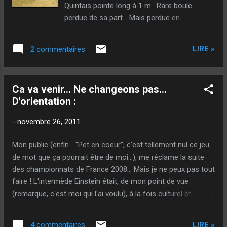
Quintais pointe long à 1 m . Rare boule
choix (hors-mis, peut être à cause de la
perdue de sa part… Mais perdue en
distance, j'ai aussi bien compris le risque de
l’occurrence. Bouamar le regagne juste avec
contre, mais quand même)… Vinson a
une boule courte mais dans le jeu. Quintais le
meilleure chance de faire belle mène en
LIRE »
2 commentaires
regagne beau et est tout près d’en mettre 2
tirant ! Imaginez qu’il frappe ...
en trainant le but. Sarrio belle frappe, qui
aurait mérité mieux. Lacroix le regagne
Ca va venir... Ne changeons pas...
bâtard à environ 50 de côté. Sarrio la
D'orientation :
manque derrière. Mais frappe quand même
la première de Quintais. Choix est pris de
-
novembre 26, 2011
pointer (Discutable ils tirent à 2). Bouamar
joue très mal… Il perd long. Vinson frappe
Mon public (enfin... "Pet en coeur", c'est tellement nul ce jeu
bien. (Pourquoi ne pas avoir frappé avant ?)
de mot que ça pourrait être de moi...), me réclame la suite
Lacroix le regagne beau. De nouveau belle
des championnats de France 2008... Mais je ne peux pas tout
frappe (et belle mène) de Vinson. Boule
faire ! L'intermède Einstein était, de mon point de vue
importante de Suchaud. Il le regagne. Et il
(remarque, c'est moi qui l'ai voulu), à la fois culturel et
rajoute ! En comptant la première de Quintais
intéressant ! Je crois même qu'il n'a pas été assez
(qui avait le point) 6 boules sur 6 de jouées
commenté ! Cet homme mérite d'être connu ! Ca ne fait pas
contre 4 à l'équipe Sarrio. Scrore : Equipe
LIRE »
4 commentaires