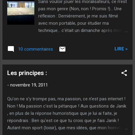
Sans vouloir jouer les moralisateurs, ce n'est
pas mon genre (Non, non ! Promis !)... Une
réflexion : Dernièrement, je me suis filmé
avec mon portable, pour étudier ma
technique... c'était un dimanche après midi,
où, seul à l'entrainement (On a rien sans rien)
et fatigué, je n'étais pas en très grande
LIRE »
10 commentaires
forme... Je tapais à peine une sur deux... Et
pourtant, ce montage vidéo est un peu à
l'image de notre société ! Une société ou
Les principes :
le paraître est plus important que l'être.
On pourrait croire que je tapais presque
-
novembre 19, 2011
tout... @++ Sougil - Truie coeur
Qu'on ne s'y trompe pas, ma passion, ce n'est pas internet !
Non ! Ma passion c'est la pétanque ! Aux questions de Janik
, en plus de la réponse humoristique que je lui ai faite, je
répondrais : Ben qu'est ce que tu crois que je fais Janik !
Autant mon sport (loisir), que mes idées, que mon honneur,