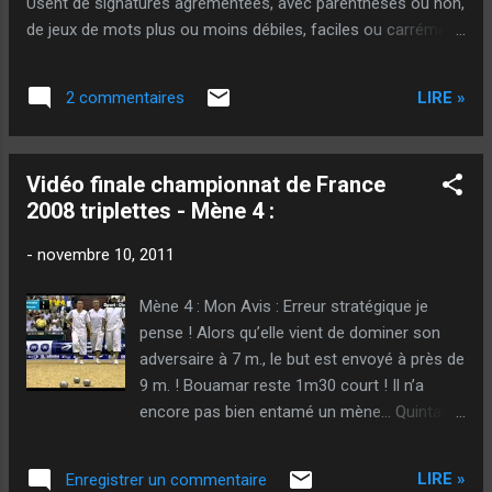
Usent de signatures agrémentées, avec parenthèses ou non,
de jeux de mots plus ou moins débiles, faciles ou carrément
de mauvais goûts ! Cette méthode de signature a été,
pourtant, déposée à la Sacem, Le Cnil, la RATP, la FNAC, le
LIRE »
2 commentaires
KGB, le CQFD, le G2LOQ , L'UMP et en hommage à Gotlieb, au
RAB ! En conséquence, et par la présente, la passée
composée et la future antérieure (Ainsi que tous les autres
Vidéo finale championnat de France
temps homosexuels qui existent), je dépose donc une
2008 triplettes - Mène 4 :
plainte officielle, et pas que pour y mettre des prises
électriques. Qu'on se le dise, con ! Messieurs le internautes,
-
novembre 10, 2011
que vous soyez des rebelles ou des soumis, des champions
de votre quartier ou de France, des besogneux ou des
Mène 4 : Mon Avis : Erreur stratégique je
fainéants, des mélomanes ou des puits sans fonds, des
pense ! Alors qu’elle vient de dominer son
savants de Marseille ou d'ailleurs, je vous demanderai...
adversaire à 7 m., le but est envoyé à près de
9 m. ! Bouamar reste 1m30 court ! Il n’a
encore pas bien entamé un mène… Quintais
pointe beau en s’aidant parfaitement de son
coup de main de droite à gauche pour éviter
LIRE »
Enregistrer un commentaire
la boule devant. Sarrio manque à droite.