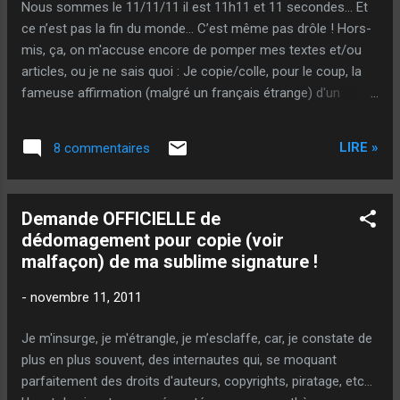
Nous sommes le 11/11/11 il est 11h11 et 11 secondes… Et
définir, comprendre et provoquer, c'est,
ce n’est pas la fin du monde… C’est même pas drôle ! Hors-
somme toute, rassurant ! Par contre, le livre
mis, ça, on m'accuse encore de pomper mes textes et/ou
ne vous donnera pas les clefs pour accéder
articles, ou je ne sais quoi : Je copie/colle, pour le coup, la
à ce fameux état d'euphorie durant lequel
fameuse affirmation (malgré un français étrange) d'un
vous faites ce que vous voulez... Car les
dénomé titou34-34 : "Suite à des visites sur mon blog,j'ai
clefs, elles n'existent pas réellement... Ça se
découvert des blogs pétanque vraiment bien faits beaucoup
passe au mental, au travail et à la confiance,
LIRE »
8 commentaires
de bon sens,de la qualité,du travail et sur un des meilleurs
j'ai envie de...
que je vous cite Bouletbut ,dans un commentaire, il y avait un
lien de Sougil vers un blog de blogspot qui est ( je vais
Demande OFFICIELLE de
publier des preuves ) un ramassi de copier coller! Je dois
dédomagement pour copie (voir
m'absenter une semaine environ mais dès mon retour je
malfaçon) de ma sublime signature !
vous reparle de cette découverte." Décidément c'est une
manie en ce moment ! Le dernier m'ayant accusé de plagiat,
-
novembre 11, 2011
le fameux Corso, n'a toujours pas apporté les preuves de ce
qu'il avançait. Je l'attends toujours! Je ne sais pas ce qu'il
Je m'insurge, je m'étrangle, je m’esclaffe, car, je constate de
est d...
plus en plus souvent, des internautes qui, se moquant
parfaitement des droits d'auteurs, copyrights, piratage, etc...