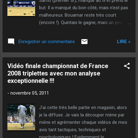
Sarrio (premier tir), manque au fil et prend le
même site, des personnes (influentes) qui
but. Il a manqué du bon côté, mais n'est pas
disent tout savoir, mais qui ne connaissent,
malheureux. Bouamar reste très court
finalement, pas grand chose. César est
(encore !). Quintais le gagne, mais un peu
certainement quelqu'un de très bien, mais il a
long. Bouamar le gagne beau. Bien joué !
donné les clefs aux mauvaises personnes. Il
Suchaud, géné, manque juste court... Pas si
y a parfois des excuses qui s'imposent...
LIRE »
Enregistrer un commentaire
mal tiré pourtant. Suchaud retire, moins bien,
@++ Sougil - Dis pas, voir plus...
mais frappe. Sarrio frappe. Lacroix le gagne
juste... Pas malheureux ! Il aurait presque pu
Vidéo finale championnat de France
le perdre court. Vinson le gagne juste...
2008 triplettes avec mon analyse
Assez loin derrière. Lacroix le gagne beau.
exceptionnelle !!!
Premier tir de Vinson pour la marque :
Important... Il frappe : Bien tiré ! Mène
-
novembre 05, 2011
moyenne... On voit que le terrain, même
simple, offre des surprises tant au point
J'ai cette très belle partie en magasin, alors
qu'au tir. Scrore : Equipe Quintais : 3 - Equipe
je la diffuse. Je vais la découper mène par
Sarrio : 1
mène et agrémenter chaque vidéos de mes
avis tant tactiques, techniques et
psychologiques ! Evidemment le