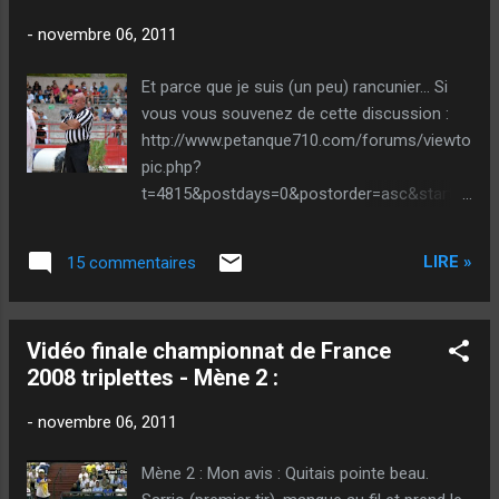
balancier, je pense qu’il est plus à l’aise court.
-
novembre 06, 2011
Le choix d’avoir envoyé le but à 7 m . est, à
mon avis, un bon choix ! Suchaud frappe
Et parce que je suis (un peu) rancunier... Si
« mou » et a le contre. L’équipe Sarrio
vous vous souvenez de cette discussion :
conserve le point. Quintais le gagne beau.
http://www.petanque710.com/forums/viewto
Sarrio fait carreau plus le contre sur celle de
pic.php?
Quintais : Double bonus ! 3 points par terre !
t=4815&postdays=0&postorder=asc&start=1
Lacroix le gagne quasi à coller. Sarrio la
5 (J'ai été censuré) et de cet article qui en a
frappe seule ! Superbe mène de Sarrio !
découlé : http://petanque-
Lacroix, cherchant le devan...
LIRE »
15 commentaires
apprentissage.blogspot.com/2011/03/pour-
que-les-dieux-de-p710-apprennent.html Et
bien l'arbitre national que je mentionne sur
Vidéo finale championnat de France
710 et qui était à côté de moi c'était lui : Il
2008 triplettes - Mène 2 :
faut savoir que mon compte a été désactivé
sur ce site. Depuis... César (Le gérant)
-
novembre 06, 2011
m'a (Gentiment) contacté, et m'a proposé de
réactiver mon compte. Offre sympathique,
Mène 2 : Mon avis : Quitais pointe beau.
mais que j'ai décliné, dés lors qu'il y a sur ce