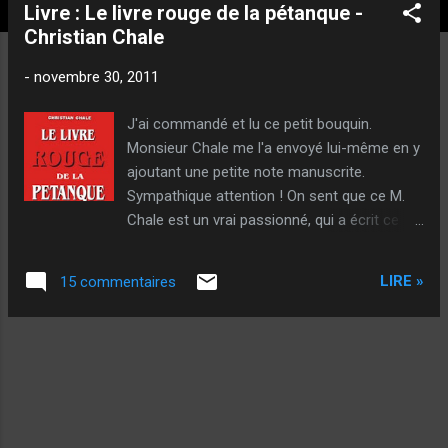
t
Livre : Le livre rouge de la pétanque -
i
Christian Chale
c
l
-
novembre 30, 2011
e
J'ai commandé et lu ce petit bouquin.
s
Monsieur Chale me l'a envoyé lui-même en y
ajoutant une petite note manuscrite.
Sympathique attention ! On sent que ce M.
Chale est un vrai passionné, qui a écrit ce
livre dans le but de démontrer et persuader !
Rien que pour ça, son intention est très
LIRE »
15 commentaires
louable... Il est plein de conviction et défend
ses idées ardemment. J'aime bien ces gens
là ! Puis il aime la pétanque et pense que
c'est un sport... Alors je ne peux que
l'apprécier ! De plus, il n'est pas dans le
négativisme perpétuel. Il est certes
nostalgique d'un certain passé, mais