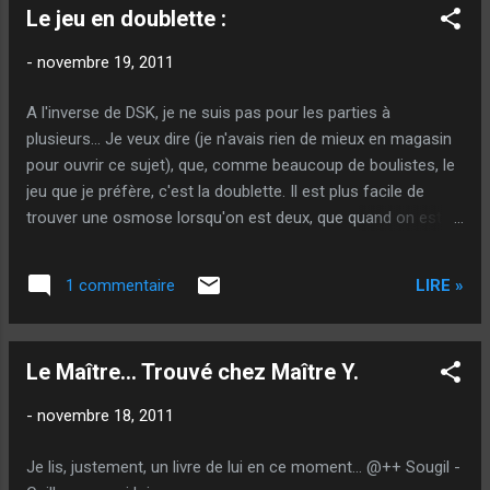
Le jeu en doublette :
cette partie. Mène 7 : But envoyé plus court !
Bouamar pointe bâtard 40 de côté. Quintais
-
novembre 19, 2011
très heureux ! Il devait perdre le point "au cul"
et sa boule revient le gagner ! Sarrio fait
A l'inverse de DSK, je ne suis pas pour les parties à
palet ! Quintais le regagne beau ! Sarrion fait
plusieurs... Je veux dire (je n'avais rien de mieux en magasin
carreau ! Et est encore malheureux car il a le
pour ouvrir ce sujet), que, comme beaucoup de boulistes, le
contre derrière... Lacroix le regagne ! Bien
jeu que je préfère, c'est la doublette. Il est plus facile de
joué ! Vinson fait palet. Lacroix le regagne
trouver une osmose lorsqu'on est deux, que quand on est
encore ! Vinson frappe. Trois points par terre
trois ! C'est d'une logique évidente, presque un lieu commun
et deux boules à Suchaud contre une à
(Et je ne parle pas de mes toilettes !). Rares sont les
Bouamar. Suchaud le perd juste court et en...
LIRE »
1 commentaire
triplettes où l'entente est parfaite. A deux, selon le mentalité
des protagonistes, on n'a pas besoin de parler pendant des
heures pour faire un choix. Je sais que personnellement, un
Le Maître... Trouvé chez Maître Y.
regard, une simple parole, un geste et avec mes partenaires
préférés, on se comprend. Avec les vrais joueurs de boule,
-
novembre 18, 2011
c'est facile de s'entendre ! Un jour, j'essayerai de donner ma
définition du "vrai joueur de boules". En attendant, je pense
Je lis, justement, un livre de lui en ce moment... @++ Sougil -
que cet article , et celui aussi résument assez bien ma