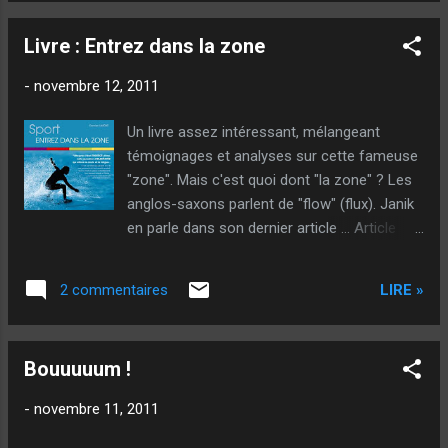
je veux parler ! Hier... (Vi... Je joue tellement
peu que lorsque je peux faire un concours je
Livre : Entrez dans la zone
suis capable d'en faire 10 articles !), pendant
que Jean-No, mon partenaire, jouait comme
-
novembre 12, 2011
un Dieu, Cléo, ce bon Cléo, (Dont l'épouse a
été une de mes nombreuses prof de
Un livre assez intéressant, mélangeant
français sur laquelle j'ai fantasmé ,), m'a dit
témoignages et analyses sur cette fameuse
gentiment : "Je suis allé sur ton blog, c'est
"zone". Mais c'est quoi dont "la zone" ? Les
vraiment très bien..." Bon... Ben que dire...
anglos-saxons parlent de "flow" (flux). Janik
Merci encore Cléo ! Ça fait plaisir !
en parle dans son dernier article ... Article
Je préferrerais que tu me complimentes sur
honteusement plagié sur mon propre article
la qualité de mon jeu (à la pétanque), mais...
précédent , moi-même ayant, certainement
Je prends quand même ! ...
LIRE »
2 commentaires
honteusement plagié un autre article... Mais
je ne sais pas lequel !!! :-) Il n'est pas
question de pétanque dans ce bouquin, mais,
Bouuuuum !
de sport en général et de sa gestion
psychologique. De savoir, qu'au moins, des
-
novembre 11, 2011
livres sérieux parlent de phénomènes qu'on
connait soi-même, mais qu'on a du mal à