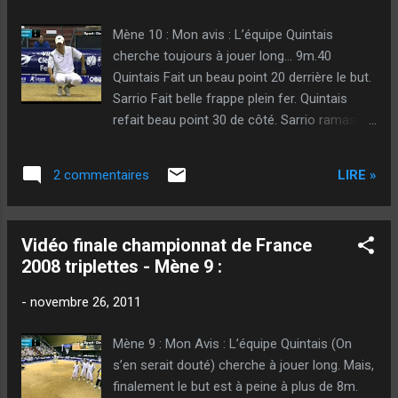
Mène 10 : Mon avis : L’équipe Quintais
cherche toujours à jouer long… 9m.40
Quintais Fait un beau point 20 derrière le but.
Sarrio Fait belle frappe plein fer. Quintais
refait beau point 30 de côté. Sarrio ramasse
et frappe. Lacroix pointe 50 derrière.
Bouamar le gagne à 10. Frappe de Suchaud
LIRE »
2 commentaires
mi-boule… Il bricole ! Bien joué de nouveau
de la part de Bouamar ! Il le gagne à 20 de
côté. Situation de jeu difficile. Tirer
Vidéo finale championnat de France
représente un risque… Suchaud tire… Et
2008 triplettes - Mène 9 :
chicotte… 2 boules à 1 et le point par terre
pour l’équipe Sarrio… Et là… Gros coup de
-
novembre 26, 2011
chance pour Lacroix ! Il envoie un bombe qui
percute le point et finit en devant de boule ! Il
Mène 9 : Mon Avis : L’équipe Quintais (On
s’en met presque 2 ! Sans toucher, il laissait
s’en serait douté) cherche à jouer long. Mais,
sans doutes le carreau à la gagne ! Choix est
finalement le but est à peine à plus de 8m.
pris de pointer ! Je ne comprends pas ce