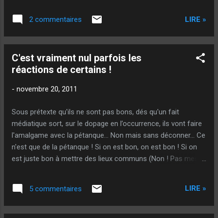
frappe gagnant. Quintais le regagne. Sarrio
fait palet. Il y a mène de gagné là ! Lacroix le
LIRE »
2 commentaires
regagne. Vinson casquette. Mais fait
passer… Plus qu’un par terre. Lacroix le
regagne. Vinson Palet ! 2 Points… Ah si le
C'est vraiment nul parfois les
premier tir avait été un chouille plus bas…
réactions de certains !
Bouamar a un tir hyper important encore ! En
croisant les 2, il peut même gagner ! Et il
-
novembre 20, 2011
manque au fil à gauche… Ohhh quelle vaut
chère celle là… Oh qu’il doit encore y penser
Sous prétexte qu'ils ne sont pas bons, dés qu'un fait
aujourd’hui à celle-ci… A remarquer ! Malgré
médiatique sort, sur le dopage en l’occurrence, ils vont faire
l’importance de cette boule à tirer pour
l'amalgame avec la pétanque... Non mais sans déconner... Ce
Bouamar, l’attitude de l’équipe Quintais (Que
n'est que de la pétanque ! Si on est bon, on est bon ! Si on
ce soit avant ou après le trou) : Pas une
est juste bon à mettre des lieux communs (Non ! Pas mes
parole, pas une tentative de déstabilisation…
toilettes j'ai dit !) sur des forums, parce qu'on est bon qu'à
La classe ! Voila de vrais champions ! Scrore
ça... Ben c'est comme ça ! Tiens ! Toutes les semaines je
: Equipe Quintais : 5 - ...
LIRE »
5 commentaires
vous tiendrai informé d'un score ! Aujourd'hui : 5105 à 3589 !
Le jeu : Trouver de quel score je parle ! @++ Sougil - Conteur