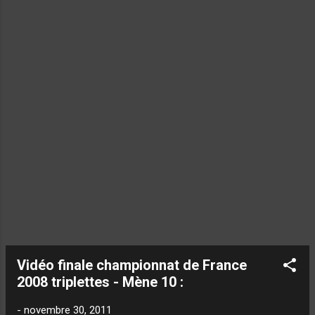
approuve quelques "améliorations"... Bref...
Cet homme a réfléchi et pensé ! Et ça ce
sent ! Il faut consulter (en plus de mon
sublime article), cette page de Boulegan
(Pierre Fieux... Qui n'est pas neutre à ce livre,
puisqu'il en a signé la préface... Bon... Il ne
s'est pas foulé !!!), pour, si vous le voulez,
vous faire une première idée... Des pet...
Vidéo finale championnat de France
2008 triplettes - Mène 10 :
-
novembre 30, 2011