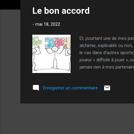
t
Le bon accord
i
c
-
mai 18, 2022
l
e
Et, pourtant une de mes pas
s
alchimie, explicable ou non
le cas dans d’autres sports
joueur « difficile à jouer »,
jamais rien à mes partenaire
égale, calme, j’essaie d’être
comme tous, fais juste ce q
Enregistrer un commentaire
s’il est justifié, en quoi, p