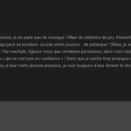
sions, je ne parle pas de musique ! Mais de relations de jeu, d’ente
, qui peut se produire, ou pas entre joueurs… de pétanque ! (Mais, je
). Par exemple, figurez-vous que certaines personnes, dans mon club,
 ou « qui ne met pas en confiance » ! Sans que je sache trop pourquoi d
s, je leur mets aucune pression, je suis toujours à leur donner le cho
 drôle, je suis appliqué, à l’écoute, ne parle pas pour ne rien dire, n’i
ue je peux ! Mais bon… comme je suis à l’écoute, je vais essayer de 
ourquoi, comment !? Ou alors, ce reproche a peut-être d’autres raisons ? 