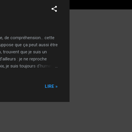
nte, de compréhension… cette
 suppose que ça peut aussi être
 trouvent que je suis un
’ailleurs : je ne reproche
ix, je suis toujours d’humeur
mpose rien, et… finalement
creuser ce reproche, savoir
LIRE »
J’ai écrit ça sur F...