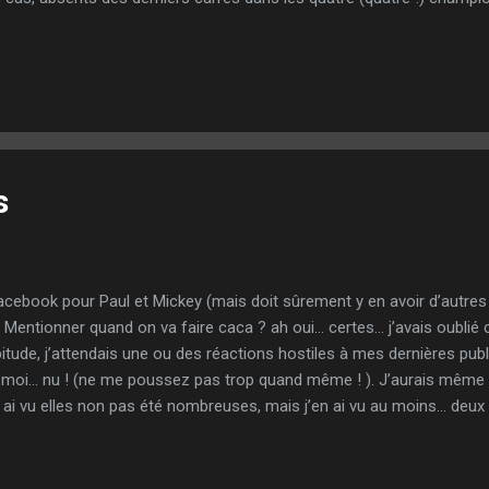
 à crier : « sortez-les » - « fin de cycle » - « mettez du sang nouve
ème de coaching »… Et, évidemment, j’en passe, de bien plus insultante
s joueurs, suite à une simple compétition, quelle qu’elle soit, est… in
s
Facebook pour Paul et Mickey (mais doit sûrement y en avoir d’autres
? Mentionner quand on va faire caca ? ah oui… certes… j’avais oublié 
bitude, j’attendais une ou des réactions hostiles à mes dernières public
oi… nu ! (ne me poussez pas trop quand même ! ). J’aurais même pu l
 ai vu elles non pas été nombreuses, mais j’en ai vu au moins… deux 
devait redescendre ». Pourtant, je suis monté nulle part… enfin si en f
ciel, avec ma Miss (sans que je puisse vous certifier que la réciproque
ux fois cette année, dans les tours, quand j’ai appris que ma machin