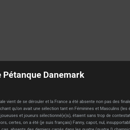
 Pétanque Danemark
ale vient de se dérouler et la France a été absente non pas des final
achant qu’on avait une sélection tant en Féminines et Masculins (les 
 joueuses et joueurs sélectionné(e)s), étaient sans trop de contestat
rs, certes, on a été (je suis français) Fanny, capot, nul, insupport
s cas, absents des derniers carrés dans les quatre (quatre !) champi