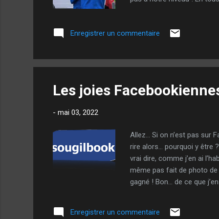
réseaux sociaux ont commencé
serait meilleur) » - « Probl
Enregistrer un commentaire
sincèrement, que critiquer de
pas un VRAI ...
Les joies Facebookienne
-
mai 03, 2022
Allez… Si on n’est pas sur 
rire alors… pourquoi y être 
vrai dire, comme j’en ai l’ha
même pas fait de photo de m
gagné ! Bon… de ce que j’en
que j’étais « un guignol qui 
pour le boulot, au septième 
Enregistrer un commentaire
marche des championnats, de