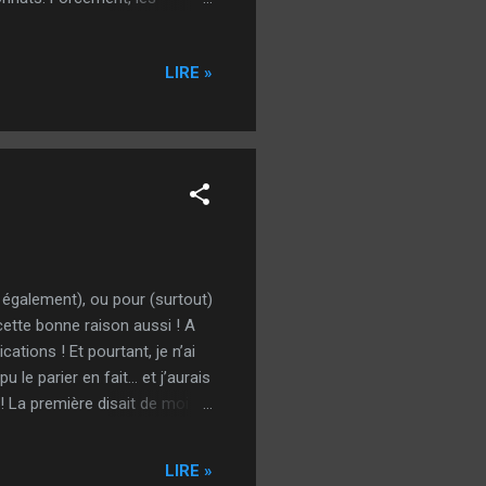
au » - « un ou une tel(le)
s d’ailleurs… Je pense,
LIRE »
tolérable ! Ou alors, on n’est
 également), ou pour (surtout)
cette bonne raison aussi ! A
ations ! Et pourtant, je n’ai
e parier en fait… et j’aurais
! La première disait de moi
ait ! En Normandie, aujourd’hui,
 fût vraie), sur la plus haute
LIRE »
e à laver ét...