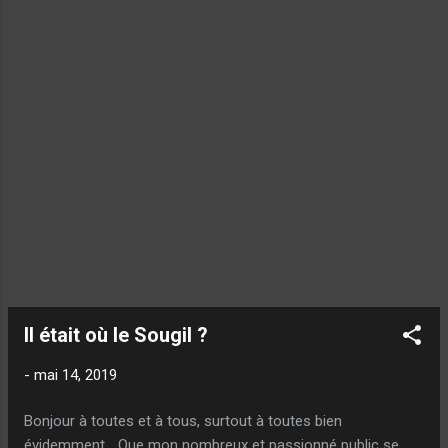
promis à quelqu'un... Il s'est offert une belle
émotion je crois ! Une de celles qu'on
n'oublie jamais ! Comme quoi... Pour citer
ces grands philosophes que sont Chevallier
et Laspalès : "Tout est poss...
Il était où le Sougil ?
-
mai 14, 2019
Bonjour à toutes et à tous, surtout à toutes bien
évidemment… Que mon nombreux et passionné public se