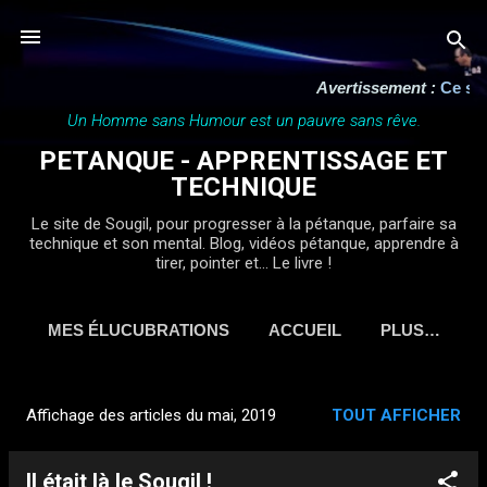
Accéder au contenu principal
Avertissement :
Ce site
Un Homme sans Humour est un pauvre sans rêve.
PETANQUE - APPRENTISSAGE ET
TECHNIQUE
Le site de Sougil, pour progresser à la pétanque, parfaire sa
technique et son mental. Blog, vidéos pétanque, apprendre à
tirer, pointer et... Le livre !
MES ÉLUCUBRATIONS
ACCUEIL
PLUS…
Affichage des articles du mai, 2019
TOUT AFFICHER
A
r
Il était là le Sougil !