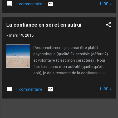
suis passé... Par la porte extérieure... Mais je
LIRE »
1 commentaire
suis passé quand même ! Puis il y a eu ce
championnat, avec une très belle histoire,
que je vais vous comté (comme ils disent
La confiance en soi et en autrui
dans le Jura) : Ne sachant pas où se trouvait
le terrain je me...
-
mars 19, 2015
Personnellement, je pense être plutôt
psychologue (qualité ?), sensible (défaut ?)
et volontaire (c'est mon caractère)... Pour
être bien dans mon activité (quelle qu'elle
soit), je dois ressentir de la confiance (par
contre je n'apprécie pas particulièrement la
reconnaissance et encore moins la
LIRE »
1 commentaire
flagornerie)... La confiance en moi, je l'ai, car
je me connais : si je sais faire, si j'ai la
compétence, je ne doute pas ! Par contre, si
je ne sais pas faire, je le dis car je suis
honnête avant tout. Acquérir la confiance