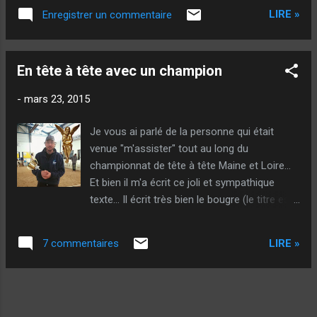
J'ai appliqué ces principes durant tout le
LIRE »
Enregistrer un commentaire
weekend en plus : même si j'ai gagné au
mental, j'ai parfois fait des choix tactiques
qui ont été déterminants. En finale par
En tête à tête avec un champion
exemple avec un choix de terrain, quand j'ai
repris le but à 0-5, qui a été prépondérant... Si
-
mars 23, 2015
on relit les passages de mon livre sur "les
jeux en pente" et "les données", la technique
Je vous ai parlé de la personne qui était
ET la tactique m'ont vraiment servis... Bref...
venue "m'assister" tout au long du
Pour faire la différence il faut mêler et gérer
championnat de tête à tête Maine et Loire...
intelligemment plusieurs aspects du jeu... De
Et bien il m'a écrit ce joli et sympathique
mon point de vu (presque 1m80 quand
texte... Il écrit très bien le bougre (le titre est
même), tout part de le technique et tout se
de lui ! Je ne me considère aucunement
finit par le mental (C'est une de mes grandes
comme un champion !) : D’abord, j’ai encore
phrases ! ), en passant par la tactique ET
LIRE »
7 commentaires
versé une petite larme en te lisant …sic Deux
l'endurance (qu...
sios (en cequetuveux dans le texte), tu m’as
demandé de t’envoyer un post sur cette
rencontre. Donc je m’y colle avec bonheur.