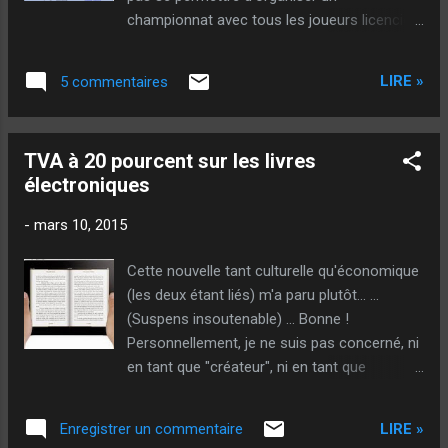
championnat avec tous les joueurs licenciés
d'un seul coup : ça ferait trop de monde
(Sauf en triplette) ! Le département est donc
LIRE »
5 commentaires
divisé en plusieurs secteurs, ou districts,
dans lesquels sont organisés des pré-
championnats qui permettront de qualifier un
TVA à 20 pourcent sur les livres
certain nombre d'équipes, au prorata du
électroniques
nombre de licenciés par secteurs (plus un
secteur a de joueurs, plus il en qualifiera)...
-
mars 10, 2015
Premier cas : Imaginons un secteur de 200
équipes qui doit en qualifier 43 ! Dans ce cas,
Cette nouvelle tant culturelle qu'économique
on fait 50 poules, puis 14 parties et des
(les deux étant liés) m'a paru plutôt... ...
blancs (72 en l’occurrence) à la sortie des
(Suspens insoutenable) ... Bonne !
poules pour retomber sur un tableau à 86
Personnellement, je ne suis pas concerné, ni
équipes qui disputeront une partie de
en tant que "créateur", ni en tant que
qualification... Pour moi, c'est la logique
"consommateur", car, pour moi, un livre doit
évidente ! Même si un système de
avoir une couverture et des pages. Je
repêchage est pas mal dans l'absolu (on
LIRE »
Enregistrer un commentaire
meconnais donc parfaitement les