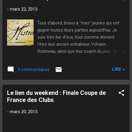
-
mars 22, 2015
Tout d'abord, bravo à "mes" jeunes qui ont
gagné toutes leurs parties aujourd'hui. Je
suis très fier d'eux, tout comme doivent
l'être leur ancien entraîneur, Yohann
Robineau, ainsi que leur coach du jour : le
Papi d'un des des petits : Jean-Louis !
Personnellement... J'ai puisé dans des
LIRE »
3 commentaires
ressources psychologiques sorties de je ne
sais où pour gagner le championnat
individuel du Maine et Loire ! Quand c'est
Le lien du weekend : Finale Coupe de
écrit... J'ai fait un jeu énorme ! Vraiment, je
France des Clubs
suis super content ! Merci à ceux qui m'ont
supporté, physiquement ou sur le net ! Tout
-
mars 20, 2015
est parti du qualif : une partie que je dois
perdre et que je gagne, et, une autre que je
dois gagner et que je perds... Finalement, je