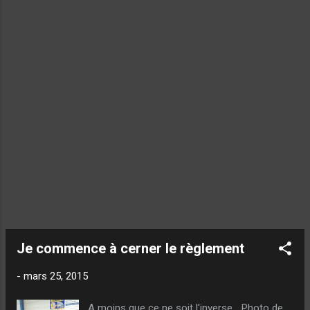
dimanche !). Le Samedi après-midi, je suis
parti sous la pluie de Cholet... Ma Miss
(qu'est-ce que je serais sans elle ?), m'avait
donné un encouragement plein d'amour... Sur
la route, le ciel s'est éclairci, et finalement,
on n'aura pas vu une goutte d'eau du
weekend ! Le championnat aurait été tout
autre s...
Je commence à cerner le règlement
-
mars 25, 2015
A moins que ce ne soit l'inverse... Photo de