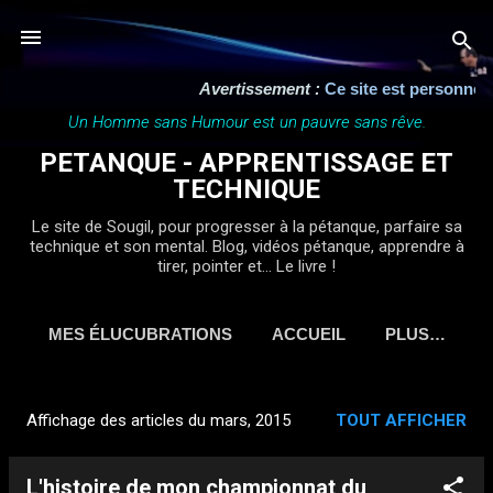
Accéder au contenu principal
Avertissement :
Ce site est personnel, indép
Un Homme sans Humour est un pauvre sans rêve.
PETANQUE - APPRENTISSAGE ET
TECHNIQUE
Le site de Sougil, pour progresser à la pétanque, parfaire sa
technique et son mental. Blog, vidéos pétanque, apprendre à
tirer, pointer et... Le livre !
MES ÉLUCUBRATIONS
ACCUEIL
PLUS…
Affichage des articles du mars, 2015
TOUT AFFICHER
A
r
L'histoire de mon championnat du