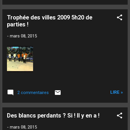
peut manquer une partie ...
publications sur tablettes ! Par exemple... Je
commence à écrire ce texte au restau avec...
Trophée des villes 2009 5h20 de
Nicolas Bedos ! En effet, je lis, en ce
parties !
moment "la tête ailleurs" et je le conseille :
ce fils à papa a au moins autant de talent
-
mars 08, 2015
que son père, voire, plus ! "A Cannes, même
la mer a l'air provisoire" est une des
"répliques" que je viens de lire... Et je l'ai
savouré autant que la pizza qui m'était
servie. Manque de bol... la pizza voulait lire
aussi ! Tâche sur la plage de Cannes...
Serviette en papier... rouge sur la page 246...
Et voila comment vit un livre ! Car...
LIRE »
2 commentaires
Des blancs perdants ? Si ! Il y en a !
-
mars 08, 2015