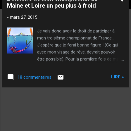
t
Maine et Loire un peu plus à froid
i
c
-
mars 27, 2015
l
e
Je vais donc avoir le droit de participer à
s
mon troisième championnat de France...
J'espère que je ferai bonne figure ! (Ce qui
avec mon visage de rêve, devrait pouvoir
être possible). Pour la première fois de ma
vie, je suis pleinement satisfait de mon
concours ! Moi, qui suis perfectionniste, là, je
LIRE »
18 commentaires
me dis : j'ai été parfait ! En tous cas,
mentalement ! Bien sûr, techniquement, on
peut toujours faire mieux : j'ai perdu
quelques boules au point et fais des trous...
Mais jouer à 100% est impossible... Par
contre, ce que j'ai fait mentalement, c'était
vraiment parfait, même si épuisant (je suis
en palier de décompression depuis