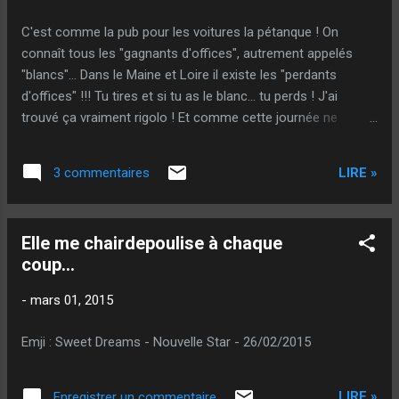
C'est comme la pub pour les voitures la pétanque ! On
connaît tous les "gagnants d'offices", autrement appelés
"blancs"... Dans le Maine et Loire il existe les "perdants
d'offices" !!! Tu tires et si tu as le blanc... tu perds ! J'ai
trouvé ça vraiment rigolo ! Et comme cette journée ne
pouvait ressembler à aucune autre : je me suis retrouvé à
12-12 manqué perdu frappé gagné... J'ai manqué ! Mais j'ai
LIRE »
3 commentaires
gagné quand même ! Bref, hier j'ai pris 20 ans de plus à
cause des boules !!! @++ Sougil - Vers errant
Elle me chairdepoulise à chaque
coup...
-
mars 01, 2015
Emji : Sweet Dreams - Nouvelle Star - 26/02/2015
LIRE »
Enregistrer un commentaire