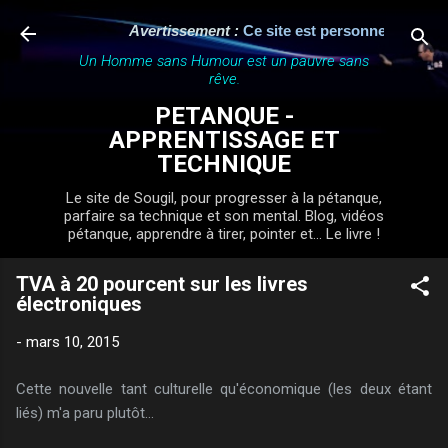
Accéder au contenu principal
Avertissement :
Ce site est personnel, indépenda
Un Homme sans Humour est un pauvre sans
rêve.
PETANQUE -
APPRENTISSAGE ET
TECHNIQUE
Le site de Sougil, pour progresser à la pétanque,
parfaire sa technique et son mental. Blog, vidéos
pétanque, apprendre à tirer, pointer et... Le livre !
TVA à 20 pourcent sur les livres
électroniques
-
mars 10, 2015
Cette nouvelle tant culturelle qu'économique (les deux étant
liés) m'a paru plutôt...