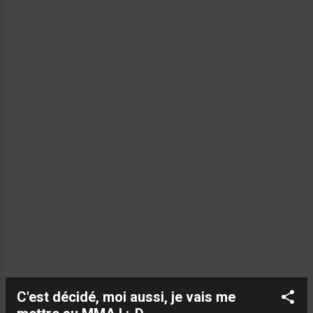
serait la cata... Robineau le regagne. Puccinelli ne rentre pas...
Rocher touche le but par chance... Mène équilibrée et un peu
de chance ! Mais... c'était le jeu de pointer pour l'équipe
Foyot ! (5-4) Mène 5 : boule à boule après 3 frappes de l...
C'est décidé, moi aussi, je vais me