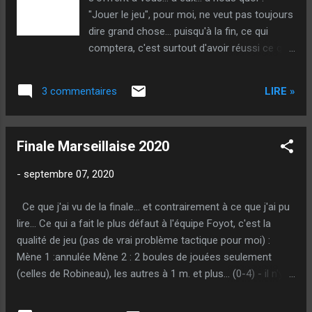
"Jouer le jeu", pour moi, ne veut pas toujours
dire grand chose... puisqu'à la fin, ce qui
comptera, c'est surtout d'avoir réussi ce qui
était tenté... Par contre, d'autres fois, il y a un
vrai intérêt logique à choisir un plan de jeu...
LIRE »
3 commentaires
Dans ces 4 situations, on a été confronté à
plusieurs options. Parfois il y avait un vrai
intérêt logique de jouer d'une certaine
Finale Marseillaise 2020
manière, parfois non... Qu'auriez-vous fait,
pour votre part ? Situation 1 : 5-7
-
septembre 07, 2020
(Précisément !) - Vous avez les boules
noires et deux boules en mains à zéro...
Ce que j'ai vu de la finale... et contrairement à ce que j'ai pu
Terrain relativement facile au point comme
lire... Ce qui a fait le plus défaut à l'équipe Foyot, c'est la
au tir... 8 m. Situation 2 : 3-3 (à peu près ! :-D
qualité de jeu (pas de vrai problème tactique pour moi) :
). Toujours avec les noires, 3 boules à zéro...
Mène 1 :annulée Mène 2 : 2 boules de jouées seulement
Même terrain et toujours 8 m. Situation 3 : 0-
(celles de Robineau), les autres à 1 m. et plus... (0-4) - il n'y
4 (environ ! :-D ). Toujours avec les noires, 4
avait rien à défendre pour permettre le tir... Mène 3 : bien joué
boules à 3... Terrain plus dur (très difficile de
tactiquement avec une rafle pour casser le jeu qui annule le