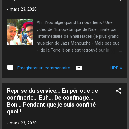
foot, pour le fun ! Et il nous a porté bonheur !
-
mars 23, 2020
Passées ces considérations capillaires et
ornementales, je vous invite à rebondir et/ou
Ah... Nostalgie quand tu nous tiens ! Une
réagir sur cette petite vidéo de reprise (faite
vidéo de l'Europétanque de Nice : invité par
one shot, comme d'hab !). Enfin... Si ça vous
l'intermédiaire de Ghali Hadefi (le plus grand
dit hein... après tout, vous êtes ni un ballon
musicien de Jazz Manouche - Mais pas que
de basket, ni un test de grossesse. Ah... Je
- de la Terre !) on s'est retrouvé sur la
n'ai pas encore pas mis de lien vers mon
promenade des Anglais au 3ème tour (En
livre ! Le sujet abordé ici est en lien direct
plein Gay Pride)... Et on a fait un festival (On
avec deux ou trois passages de mes écrits,
LIRE »
Enregistrer un commentaire
était dans notre milieu !). Cette même
où je traite (sans insulte...
esplanade connaîtra ensuite des moments
moins joyeux et je crois même qu'elle est
Reprise du service... En période de
actuellement interdite... Images rélisées par
confinerie... Euh... De confinage...
le fréro : Alexis Hadefi . Notre monde est
Bon... Pendant que je suis confiné
fou... Tout comme l'est Ghali ! :-D Pourvu
quoi !
qu'il revienne à la raison ! @++ Sougil - Rois
de Nice
-
mars 23, 2020