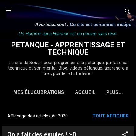
Accéder au contenu principal
Avertissement :
Ce site est personnel, indépendant et n'a 
Un Homme sans Humour est un pauvre sans rêve.
PETANQUE - APPRENTISSAGE ET
TECHNIQUE
Le site de Sougil, pour progresser à la pétanque, parfaire sa
technique et son mental. Blog, vidéos pétanque, apprendre à
tirer, pointer et... Le livre !
MES ÉLUCUBRATIONS
ACCUEIL
PLUS…
Affichage des articles du 2020
TOUT AFFICHER
A
r
On a fait des émules ! :-D