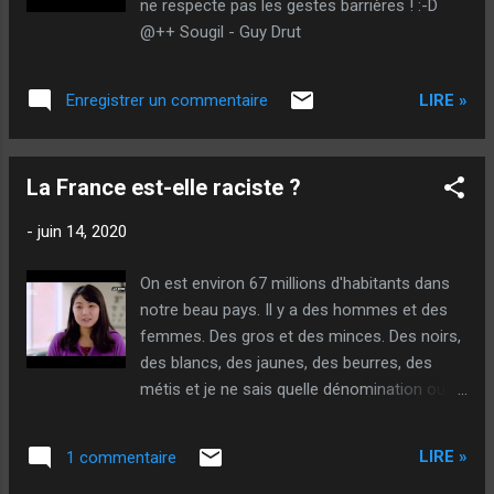
ne respecte pas les gestes barrières ! :-D
@++ Sougil - Guy Drut
LIRE »
Enregistrer un commentaire
La France est-elle raciste ?
-
juin 14, 2020
On est environ 67 millions d'habitants dans
notre beau pays. Il y a des hommes et des
femmes. Des gros et des minces. Des noirs,
des blancs, des jaunes, des beurres, des
métis et je ne sais quelle dénomination ou
autres couleurs. Des intelligents, des bêtes...
Des trèèèèèèès intelligents... Comme moi !
LIRE »
1 commentaire
:-) Mais aussi des très bêtes... Comme... qui