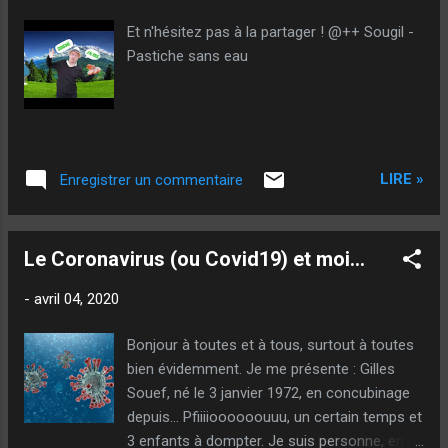
mais… Merde ! (il est rare que je sois grossier), je
Et n'hésitez pas à la partager ! @++ Sougil -
souhaiterais juste… Juste ! Pouvoir jouer où je veux, quand je
Pastiche sans eau
veux, et avec qui je veux ! A la stricte condition, bien
évidemment, que je sois dans la loi… J’avais le droit de jeter
quelques boules dans ...
LIRE »
Enregistrer un commentaire
Le Coronavirus (ou Covid19) et moi…
-
avril 04, 2020
Bonjour à toutes et à tous, surtout à toutes
bien évidemment. Je me présente : Gilles
Souef, né le 3 janvier 1972, en concubinage
depuis… Pfiiiioooooouuu, un certain temps et
3 enfants à dompter. Je suis personne, en