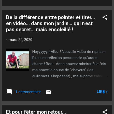
De la différence entre pointer et tirer...
en vidéo... dans mon jardin... qui n'est
pas secret... mais ensoleillé !
-
mars 24, 2020
Heyyyyyy ! Allez ! Nouvelle vidéo de reprise...
Plus une réflexion personnelle qu'autre
chose ! Bon... Vous pouvez admirer à la fois
ma nouvelle coupe de "cheveux" (les
guillemets s'imposent) , ma superbe cabane
de jardin nouvellement montée et le jardin
potager de mon aîné - pas de jeu de mot -
LIRE »
1 commentaire
(c'est sa passion). Je précise à toutes fins
utiles, que le drapeau n'a aucun but
nationaliste, mais qu'il a été planté par mes
Et pour fêter mon retour...
enfants, pendant la coupe du monde de