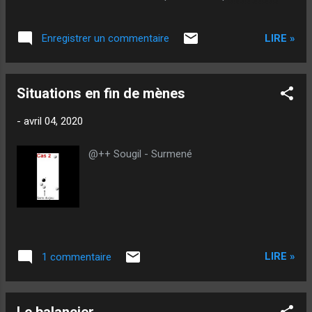
tant que tel, je vais donc donner mon avis
sur ce qui nous arrive actuellement… Après
LIRE »
Enregistrer un commentaire
tout, les réseaux sociaux donnent un pouvoir
à n’importe quel idiot : pourquoi pas moi ? Je
vis les temps actuels avec philosophie (je
Situations en fin de mènes
suis plutôt philosophe dans l’âme) et me
disant que… finalement, tout ceci est peut-
-
avril 04, 2020
être un mal pour un bien. Je précise que je
continue à travailler et à aller en clientèle (je
@++ Sougil - Surmené
suis informaticien)… J’espère que l’Humanité
saura prendre les résolutions suite à ces
événements extraordinaires : la
mondialisation, c’est bien, mais un grain de
sable (même encore plus petit en réalité) et
le monde s’arrête. Comme j’aime à dire, c’est
LIRE »
1 commentaire
mon côté Einstein, je relativise énormément
la vie… Nul doute que beaucoup feront
comme moi apr...
Le balancier