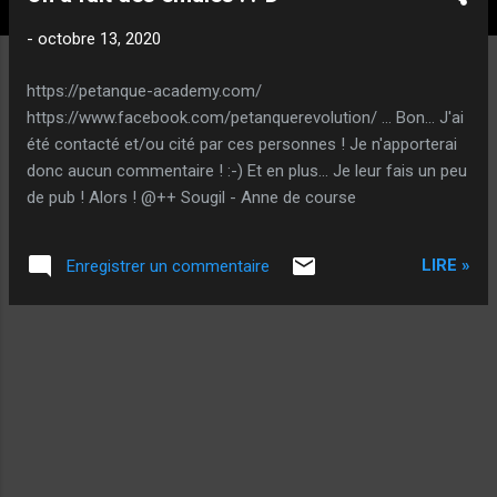
t
i
-
octobre 13, 2020
c
l
https://petanque-academy.com/
e
https://www.facebook.com/petanquerevolution/ ... Bon... J'ai
s
été contacté et/ou cité par ces personnes ! Je n'apporterai
donc aucun commentaire ! :-) Et en plus... Je leur fais un peu
de pub ! Alors ! @++ Sougil - Anne de course
LIRE »
Enregistrer un commentaire