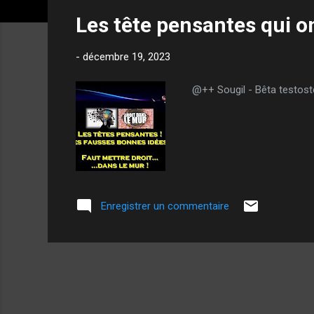
t
Les tête pensantes qui o
i
c
-
décembre 19, 2023
l
e
@++ Sougil - Bêta testost
s
Enregistrer un commentaire