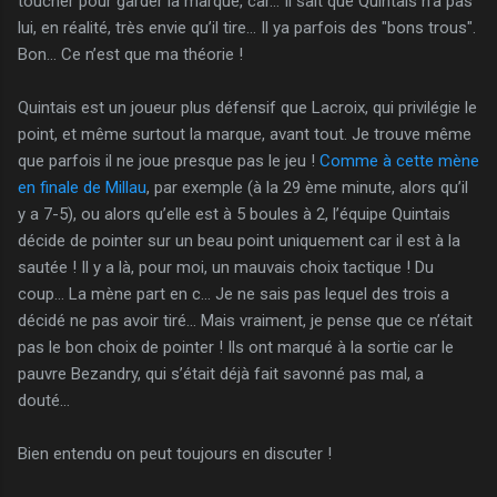
toucher pour garder la marque, car… Il sait que Quintais n’a pas
lui, en réalité, très envie qu’il tire… Il ya parfois des "bons trous".
Bon… Ce n’est que ma théorie !
Quintais est un joueur plus défensif que Lacroix, qui privilégie le
point, et même surtout la marque, avant tout. Je trouve même
que parfois il ne joue presque pas le jeu !
Comme à cette mène
en finale de Millau
, par exemple (à la 29 ème minute, alors qu’il
y a 7-5), ou alors qu’elle est à 5 boules à 2, l’équipe Quintais
décide de pointer sur un beau point uniquement car il est à la
sautée ! Il y a là, pour moi, un mauvais choix tactique ! Du
coup… La mène part en c... Je ne sais pas lequel des trois a
décidé ne pas avoir tiré… Mais vraiment, je pense que ce n’était
pas le bon choix de pointer ! Ils ont marqué à la sortie car le
pauvre Bezandry, qui s’était déjà fait savonné pas mal, a
douté…
Bien entendu on peut toujours en discuter !