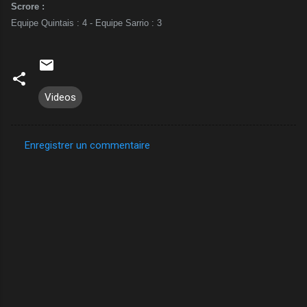
Scrore :
Equipe Quintais : 4 - Equipe Sarrio : 3
Videos
Enregistrer un commentaire
C
o
m
m
e
n
t
a