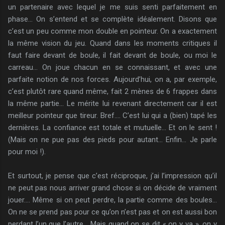
un partenaire avec lequel je me suis senti parfaitement en
phase… On s’entend et se complète idéalement. Disons que
c’est un peu comme mon double en pointeur. On a exactement
la même vision du jeu. Quand dans les moments critiques il
faut faire devant de boule, il fait devant de boule, ou moi le
carreau… On joue chacun en se connaissant, et avec une
parfaite notion de nos forces. Aujourd’hui, on a, par exemple,
c’est plutôt rare quand même, fait 2 mènes de 6 frappes dans
la même partie… Le mérite lui revenant directement car il est
meilleur pointeur que tireur. Bref…. C’est lui qui a (bien) tapé les
dernières. La confiance est totale et mutuelle… Et on le sent !
(Mais on ne pue pas des pieds pour autant… Enfin… Je parle
pour moi !).
Et surtout, je pense que c’est réciproque, j’ai l’impression qu’il
ne peut pas nous arriver grand chose si on décide de vraiment
jouer…. Même si on peut perdre, la partie comme des boules…
On ne se prend pas pour ce qu’on n’est pas et on est aussi bon
perdant l’un que l’autre… Mais quand on se dit « on y va », on y