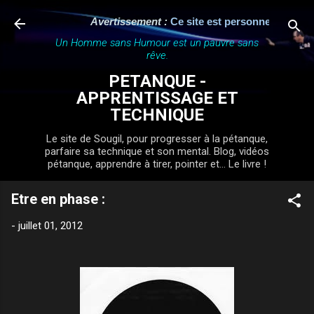
Accéder au contenu principal
Avertissement :
Ce site est personnel, indépenda
Un Homme sans Humour est un pauvre sans
rêve.
PETANQUE -
APPRENTISSAGE ET
TECHNIQUE
Le site de Sougil, pour progresser à la pétanque,
parfaire sa technique et son mental. Blog, vidéos
pétanque, apprendre à tirer, pointer et... Le livre !
Etre en phase :
-
juillet 01, 2012