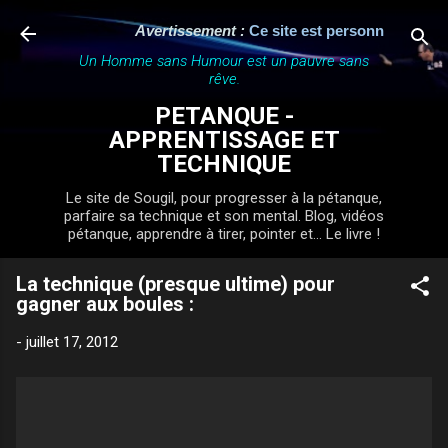
Accéder au contenu principal
Avertissement :
Ce site est personnel, indépend
Un Homme sans Humour est un pauvre sans
rêve.
PETANQUE -
APPRENTISSAGE ET
TECHNIQUE
Le site de Sougil, pour progresser à la pétanque,
parfaire sa technique et son mental. Blog, vidéos
pétanque, apprendre à tirer, pointer et... Le livre !
La technique (presque ultime) pour
gagner aux boules :
-
juillet 17, 2012