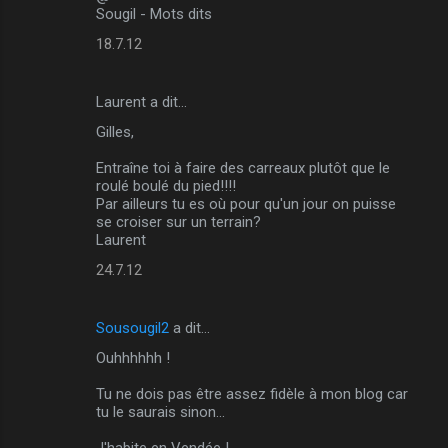
Sougil - Mots dits
18.7.12
Laurent a dit…
Gilles,
Entraîne toi à faire des carreaux plutôt que le
roulé boulé du pied!!!!
Par ailleurs tu es où pour qu'un jour on puisse
se croiser sur un terrain?
Laurent
24.7.12
Sousougil2
a dit…
Ouhhhhhh !
Tu ne dois pas être assez fidèle à mon blog car
tu le saurais sinon...
J'habite en Vendée !