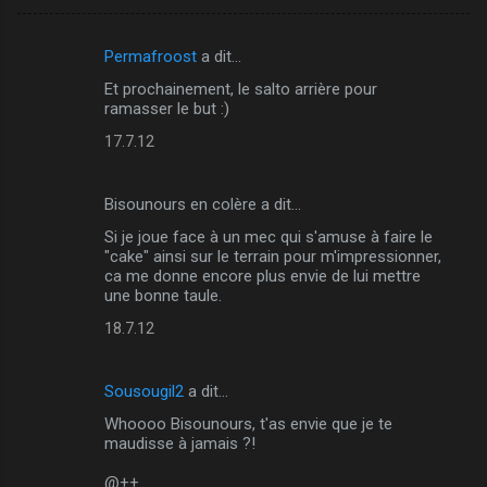
Permafroost
a dit…
C
Et prochainement, le salto arrière pour
o
ramasser le but :)
m
17.7.12
m
e
Bisounours en colère a dit…
n
Si je joue face à un mec qui s'amuse à faire le
t
"cake" ainsi sur le terrain pour m'impressionner,
ca me donne encore plus envie de lui mettre
a
une bonne taule.
i
18.7.12
r
e
Sousougil2
a dit…
s
Whoooo Bisounours, t'as envie que je te
maudisse à jamais ?!
@++