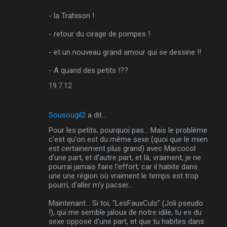
- la Trahison !
- retour du cirage de pompes !
- et un nouveau grand amour qui se dessine !!
- A quand des petits !??
19.7.12
Sousougil2
a dit…
Pour les petits, pourquoi pas... Mais le problème
c'est qu'on est du même sexe (quoi que le mien
est certainement plus grand) avec Marcocol
d'une part, et d'autre part, et là, vraiment, je ne
pourrai jamais faire l'effort, car il habite dans
une une région où vraiment le temps est trop
pourri, d'aller m'y pacser...
Maintenant... Si toi, "LesFauxCuls" (Joli pseudo
!), qui me semble jaloux de notre idile, tu es du
sexe opposé d'une part, et que tu habites dans