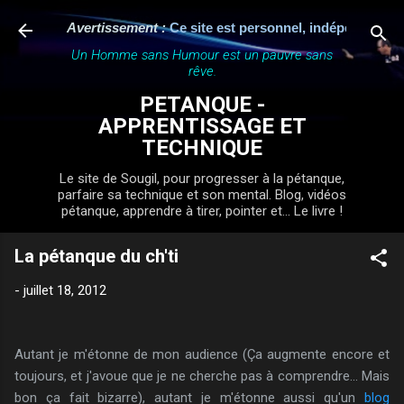
Accéder au contenu principal
Avertissement :
Ce site est personnel, indépendant et n'a 
Un Homme sans Humour est un pauvre sans
rêve.
PETANQUE -
APPRENTISSAGE ET
TECHNIQUE
Le site de Sougil, pour progresser à la pétanque,
parfaire sa technique et son mental. Blog, vidéos
pétanque, apprendre à tirer, pointer et... Le livre !
La pétanque du ch'ti
-
juillet 18, 2012
Autant je m'étonne de mon audience (Ça augmente encore et
toujours, et j'avoue que je ne cherche pas à comprendre... Mais
bon ça fait bizarre), autant je m'étonne aussi qu'un
blog