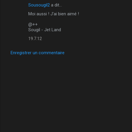
Sousougil2
a dit…
Moi aussi ! J'ai bien aimé !
@++
Sougil - Jet Land
19.7.12
Enregistrer un commentaire