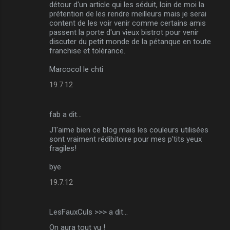
détour d'un article qui les séduit, loin de moi la
prétention de les rendre meilleurs mais je serai
content de les voir venir comme certains amis
passent la porte d'un vieux bistrot pour venir
discuter du petit monde de la pétanque en toute
franchise et tolérance.
Marcocol le chti
19.7.12
fab a dit…
J'l'aime bien ce blog mais les couleurs utilisées
sont vraiment rédibitoire pour mes p'tits yeux
fragiles!
bye
19.7.12
LesFauxCuls >>> a dit…
On aura tout vu !