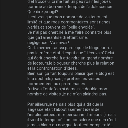
m
d'effroi,celui ci me fait un peu rosir les joues
comme au bon vieux temps de l'adolescence.
m
Que dire ,sougil?
Il est vrai que mon nombre de visiteurs est
e
limité et que mes commentaires sont riches
n
,variés,et souvent de "belle envolée".
Je n'ai pas cherché à me faire connaître plus
t
que ça:fainéantise,dilettantisme,
a
négligence...Va savoir!
Certainement aussi parce que le blogueur n'a
i
pas le même état d'esprit que " l'écrivain".Celui
r
qui écrit cherche à atteindre un grand nombre
de lecteurs,le blogueur cherche plus la relation
e
et la confrontation d'idées.
s
Bien sûr ,ça fait toujours plaisir que le blog est
lu à souhaits,mais je préfére les visites
commentées aux promenades
furtives.Toutefois,si demain,je double mon
nombre de visites ,je ne m'en plaindrai pas.
Par ailleurs,je ne sais plus qui a dit que la
sagesse était l'aboutissement idéal de
l'insolence(peut être personne d'ailleurs...),mais
il vient le temps où l'on considère que rien n'est
jamais blanc ou noir,que tout est complexité...