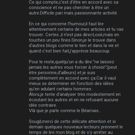
Ce qui compte,c'est d'être en accord avec sa
conscience et ne pas chercher à être un
autre.Difficile pari mais passionnante activité.
En ce qui concerne l'humour,il faut lire
attentivement certains de mes articles et tu vas
trouver...Certes ,il n'est pas direct,osé,mais en
touches un peu fines.Sinon,je le trouve dans
d'autres blogs comme le tien et dans la vie et
quand c'est bien fait,j'apprécie beaucoup.
Pour le reste,quelqu'un a du dire:"ne laissez
jamais les autres vous forcer à choisir"(peut
être personne,d'ailleurs) et je suis
complètement en accord avec ça.Car il vaut
mieux se determiner en fonction des idées
qu'en adulant certains hommes .
Alors,je tente d'analyser très modestement en
écoutant les autres et en ne refusant aucune
idée contraire.
Vlà que je parle comme le Béarnais...
Sougil,merci de cette délicate attention et si
demain quelques nouveaux lecteurs prennent le
temps de lire mon blog et de s'y arrêter au