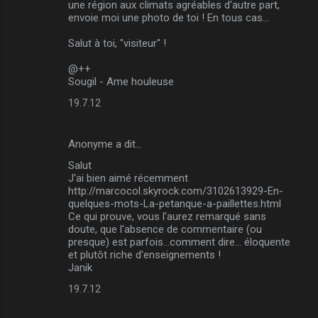
une région aux climats agréables d'autre part,
envoie moi une photo de toi ! En tous cas...
Salut à toi, "visiteur" !
@++
Sougil - Ame houleuse
19.7.12
Anonyme a dit…
Salut
J'ai bien aimé récemment
http://marcocol.skyrock.com/3102613929-En-
quelques-mots-La-petanque-a-paillettes.html
Ce qui prouve, vous l'aurez remarqué sans
doute, que l'absence de commentaire (ou
presque) est parfois...comment dire... éloquente
et plutôt riche d'enseignements !
Janik
19.7.12