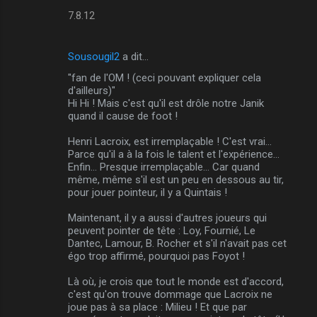
7.8.12
Sousougil2
a dit…
"fan de l'OM ! (ceci pouvant expliquer cela
d'ailleurs)"
Hi Hi ! Mais c'est qu'il est drôle notre Janik
quand il cause de foot !
Henri Lacroix, est irremplaçable ! C'est vrai...
Parce qu'il a à la fois le talent et l'expérience...
Enfin... Presque irremplaçable... Car quand
même, même s'il est un peu en dessous au tir,
pour jouer pointeur, il y a Quintais !
Maintenant, il y a aussi d'autres joueurs qui
peuvent pointer de tête : Loy, Fournié, Le
Dantec, Lamour, B. Rocher et s'il n'avait pas cet
égo trop affirmé, pourquoi pas Foyot !
Là où, je crois que tout le monde est d'accord,
c'est qu'on trouve dommage que Lacroix ne
joue pas à sa place : Milieu ! Et que par