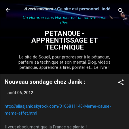
Accéder au contenu principal
Avertissement :
Ce site est personnel, indépendant et n'
Un Homme sans Humour est un pauvre sans
rêve.
PETANQUE -
APPRENTISSAGE ET
TECHNIQUE
Le site de Sougil, pour progresser à la pétanque,
parfaire sa technique et son mental. Blog, vidéos
pétanque, apprendre à tirer, pointer et... Le livre !
Nouveau sondage chez Janik :
-
août 06, 2012
http://aliasjanik.skyrock.com/3106811143-Meme-cause-
meme-effet.html
Il veut absolument que la France se plante !