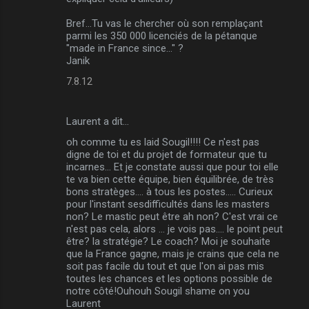
a
Bref...Tu vas le chercher où son remplaçant
i
parmi les 350 000 licenciés de la pétanque
r
"made in France since..." ?
Janik
e
7.8.12
s
Laurent a dit…
oh comme tu es laid Sougil!!!! Ce n'est pas
digne de toi et du projet de formateur que tu
incarnes... Et je constate aussi que pour toi elle
te va bien cette équipe, bien équilibrée, de très
bons stratèges.... à tous les postes..... Curieux
pour l'instant sesdifficultés dans les masters
non? Le mastic peut être ah non? C'est vrai ce
n'est pas cela, alors ... je vois pas.... le point peut
être? la stratégie? Le coach? Moi je souhaite
que la France gagne, mais je crains que cela ne
soit pas facile du tout et que l'on ai pas mis
toutes les chances et les options possible de
notre côté!Ouhouh Sougil shame on you
Laurent