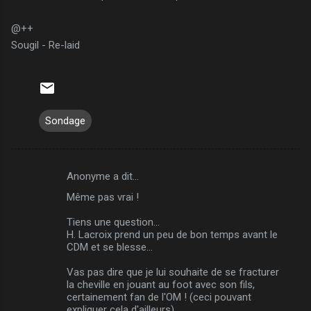
@++
Sougil - Re-laid
Sondage
Anonyme a dit…
C
Même pas vrai !
o
m
Tiens une question...
H. Lacroix prend un peu de bon temps avant le
m
CDM et se blesse...
e
Vas pas dire que je lui souhaite de se fracturer
n
la cheville en jouant au foot avec son fils,
certainement fan de l'OM ! (ceci pouvant
t
expliquer cela d'ailleurs)