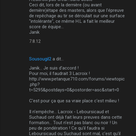
Ceci dit, lors de la dernière (ou avant
dernière)étape des masters, alors que l'épreuve
de repêchage au tir se déroulait sur une surface
"intolérante", ce même H.L a fait le meilleur
score de équipe...
Janik
7.8.12
Sousougil2
a dit…
Janik... Je suis d'accord !
Pour moi, il faudrait 3 Lacroix !
http://www.petanque710.com/forums/viewtopic
.php?
t=5295&postdays=0&postorder=asc&start=0
C'est pour ça que sa vraie place c'est milieu !
Il n'empêche... Lacroix - Leboursicaud et
Suchaud ont déjà fait leurs preuves dans cette
formation... Tout n'est pas blanc ou noir ! Un
peu de pondération ! Ce qu'il faudra si
Leboursicaud ou Suchaud sont mal, c'est qu'il