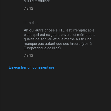
si il faut tourner!
7.8.12
LL a dit…
Ah oui autre chose si H.L. est irremplaçable
c'est qu'il est exigeant envers lui même et la
qualité de son jeu et que même au tir il ne
manque pas autant que ses tireurs (voir à
Europétanque de Nice)
7.8.12
Enregistrer un commentaire