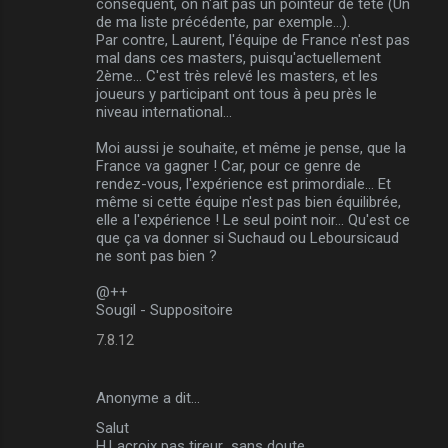
conséquent, on n'ait pas un pointeur de tête (Un
de ma liste précédente, par exemple...).
Par contre, Laurent, l'équipe de France n'est pas
mal dans ces masters, puisqu'actuellement
2ème... C'est très relevé les masters, et les
joueurs y participant ont tous à peu près le
niveau international...
Moi aussi je souhaite, et même je pense, que la
France va gagner ! Car, pour ce genre de
rendez-vous, l'expérience est primordiale... Et
même si cette équipe n'est pas bien équilibrée,
elle a l'expérience ! Le seul point noir... Qu'est ce
que ça va donner si Suchaud ou Leboursicaud
ne sont pas bien ?
@++
Sougil - Suppositoire
7.8.12
Anonyme a dit…
Salut
H.Lacroix pas tireur...sans doute