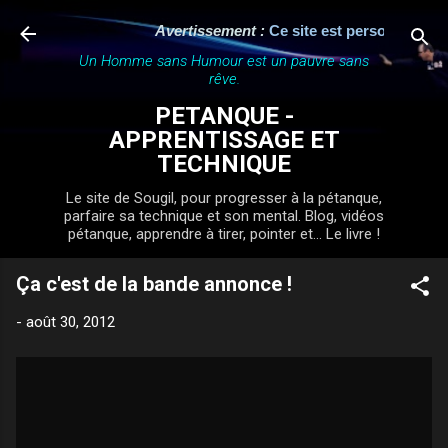
Accéder au contenu principal
Avertissement :
Ce site est personnel, indé
Un Homme sans Humour est un pauvre sans
rêve.
PETANQUE -
APPRENTISSAGE ET
TECHNIQUE
Le site de Sougil, pour progresser à la pétanque,
parfaire sa technique et son mental. Blog, vidéos
pétanque, apprendre à tirer, pointer et... Le livre !
Ça c'est de la bande annonce !
-
août 30, 2012