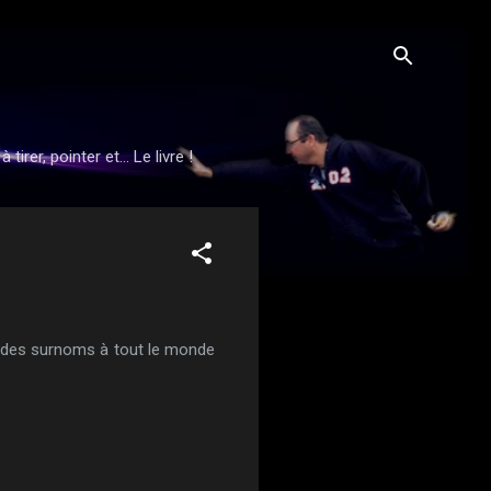
rer, pointer et... Le livre !
onne des surnoms à tout le monde