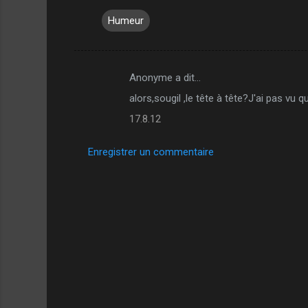
Humeur
Anonyme a dit…
C
alors,sougil ,le tête à tête?J'ai pas vu 
o
17.8.12
m
m
Enregistrer un commentaire
e
n
t
a
i
r
e
s