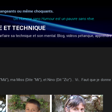
Accéder au contenu principal
geants ou même choquants.
Un Homme sans Humour est un pauvre sans rêve.
E ET TECHNIQUE
faire sa technique et son mental. Blog, vidéos pétanque, apprendre à ti
 "Mâ"), ma Miss (Dite "Mi"), et Nino (Dit "Ziz")... Vi... Faut que je d