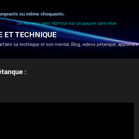
Accéder au contenu principal
ngeants ou même choquants.
Un Homme sans Humour est un pauvre sans rêve.
E ET TECHNIQUE
faire sa technique et son mental. Blog, vidéos pétanque, apprendre à ti
étanque :