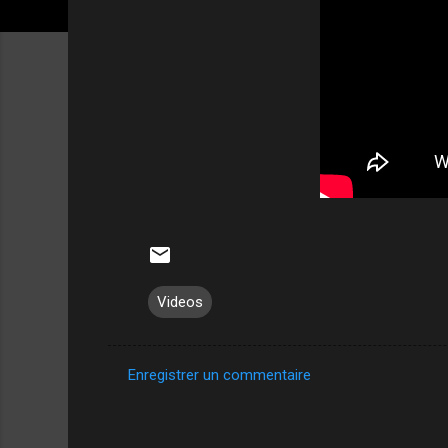
Videos
Enregistrer un commentaire
C
o