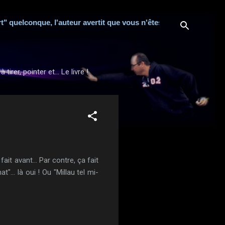
elconque, l'auteur avertit que vous n'êtes nullement obligé de co
rer, pointer et... Le livre !
it avant... Par contre, ça fait
"... là oui ! Ou "Millau tel mi-