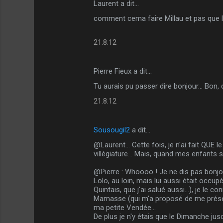
Laurent a dit…
C
comment cema faire Millau et pas que le T
o
m
21.8.12
m
e
Pierre Fieux a dit…
n
Tu aurais pu passer dire bonjour... Bon, c
t
21.8.12
a
i
Sousougil2
a dit…
r
@Laurent... Cette fois, je n'ai fait QUE 
e
villégiature... Mais, quand mes enfants 
s
@Pierre : Whoooo ! Je ne dis pas bonjour 
Lolo, au loin, mais lui aussi était occupé 
Quintais, que j'ai salué aussi...), je le 
Mamasse (qui m'a proposé de me présente
ma petite Vendée...
De plus je n'y étais que le Dimanche jusq