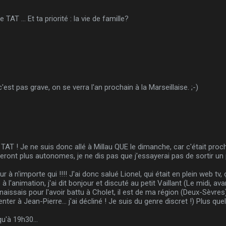
AT ... Et ta priorité : la vie de famille?
'est pas grave, on se verra l'an prochain à la Marseillaise. ;-)
le TAT ! Je ne suis donc allé à Millau QUE le dimanche, car c'était pro
seront plus autonomes, je ne dis pas que j'essayerai pas de sortir un 
à n'importe qui !!!! J'ai donc salué Lionel, qui était en plein web tv, ç
à l'animation, j'ai dit bonjour et discuté au petit Vaillant (Le midi, avan
connaissais pour l'avoir battu à Cholet, il est de ma région (Deux-Sèvres),
r à Jean-Pierre... j'ai décliné ! Je suis du genre discret !) Plus q
u'à 19h30...