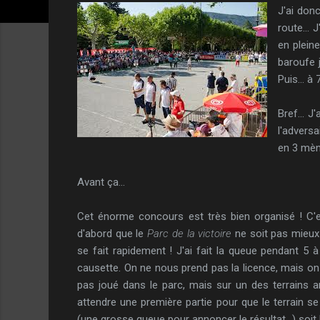
J'ai donc
route...
en pleine
baroufe j
Puis... 
Bref... J
l'adversa
en 3 mène
Avant ça...
Cet énorme concours est très bien organisé ! C
d'abord que le
Parc de la victoire
ne soit pas mieux i
se fait rapidement ! J'ai fait la queue pendant 5 
causette. On ne nous prend pas la licence, mais on 
pas joué dans le parc, mais sur un des terrains anne
attendre une première partie pour que le terrain se
(une grosse queue pour annoncer le résultat...) soit 