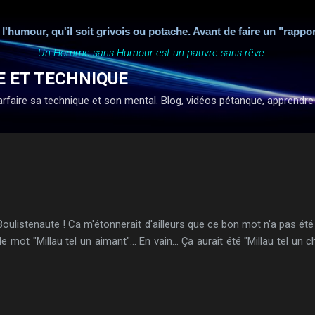
Accéder au contenu principal
r, qu'il soit grivois ou potache. Avant de faire un "rapport" qu
Un Homme sans Humour est un pauvre sans rêve.
E ET TECHNIQUE
faire sa technique et son mental. Blog, vidéos pétanque, apprendre à ti
oulistenaute ! Ca m'étonnerait d'ailleurs que ce bon mot n'a pas été fa
t "Millau tel un aimant"... En vain... Ça aurait été "Millau tel un chat