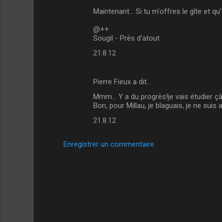
Maintenant... Si tu m'offres le gîte et q
@++
Sougil - Près d'atout
21.8.12
Pierre Fieux a dit…
Mmm... Y a du progrès!je vais étudier çà
Bon, pour Millau, je blaguais, je ne suis 
21.8.12
Enregistrer un commentaire