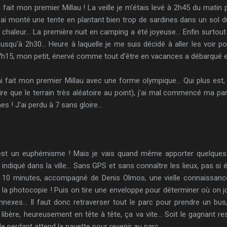
 fait mon premier Millau ! La veille je m'étais levé à 2h45 du matin
 J'ai monté une tente en plantant bien trop de sardines dans un sol 
 chaleur... La première nuit en camping a été joyeuse... Enfin surtout 
usqu'à 2h30... Heure à laquelle je me suis décidé à aller les voir p
à 7h15, mon petit, énervé comme tout d'être en vacances a débarqué 
'ai fait mon premier Millau avec une forme olympique... Qui plus est
ire que le terrain très aléatoire au point), j'ai mal commencé ma pa
s ! J'ai perdu à 7 sans gloire...
'est un euphémisme ! Mais je vais quand même apporter quelque
ndiqué dans la ville... Sans GPS et sans connaître les lieux, pas si év
à 10 minutes, accompagné de Denis Olmos, une vielle connaissance, 
la photocopie ! Puis on tire une enveloppe pour déterminer où on jo
xes... Il faut donc retraverser tout le parc pour prendre un bus, qu
 libère, heureusement en tête à tête, ça va vite... Soit le gagnant 
le perdant attend la navette pour revenir au parc...