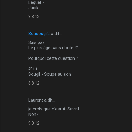
m
Lequel ?
Janik
m
8.8.12
e
n
Sousougil2
a dit…
t
Sais pas...
a
Le plus âgé sans doute !?
i
Pourquoi cette question ?
r
e
@++
Sougil - Soupe au son
s
8.8.12
Laurent a dit…
je crois que c'est A. Savin!
Non?
9.8.12