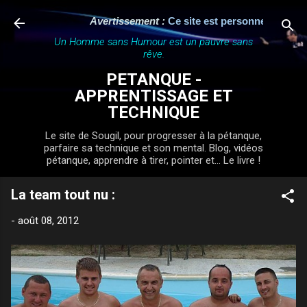
Accéder au contenu principal
Avertissement :
Ce site est personnel, indépenda
Un Homme sans Humour est un pauvre sans
rêve.
PETANQUE -
APPRENTISSAGE ET
TECHNIQUE
Le site de Sougil, pour progresser à la pétanque,
parfaire sa technique et son mental. Blog, vidéos
pétanque, apprendre à tirer, pointer et... Le livre !
La team tout nu :
-
août 08, 2012