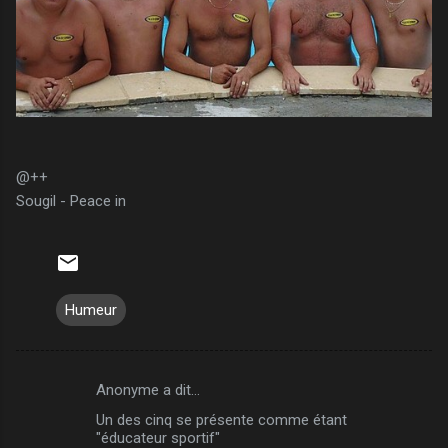
@++
Sougil - Peace in
Humeur
Anonyme a dit…
C
Un des cinq se présente comme étant
o
"éducateur sportif"