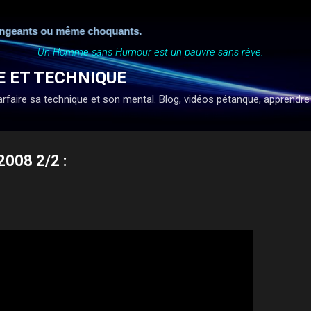
Accéder au contenu principal
geants ou même choquants.
Un Homme sans Humour est un pauvre sans rêve.
E ET TECHNIQUE
faire sa technique et son mental. Blog, vidéos pétanque, apprendre à ti
2008 2/2 :