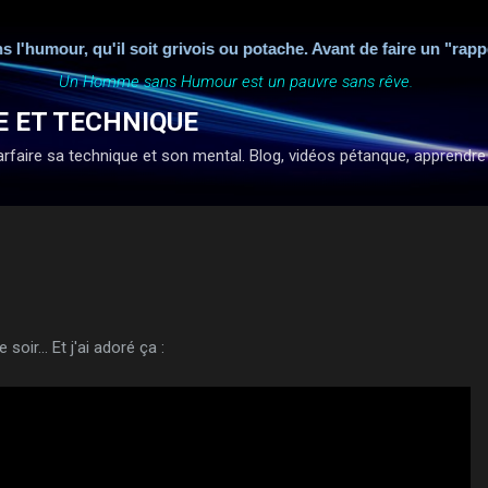
Accéder au contenu principal
humour, qu'il soit grivois ou potache. Avant de faire un "rappor
Un Homme sans Humour est un pauvre sans rêve.
E ET TECHNIQUE
faire sa technique et son mental. Blog, vidéos pétanque, apprendre à ti
soir... Et j'ai adoré ça :