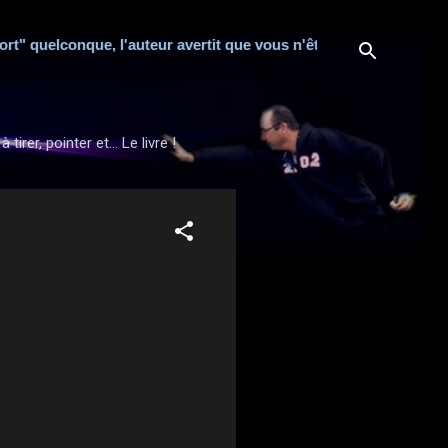
t" quelconque, l'auteur avertit que vous n'êtes nullement obligé
rer, pointer et... Le livre !