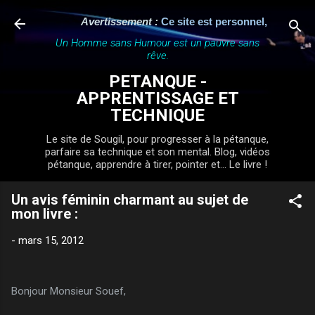
Accéder au contenu principal
Avertissement :
Ce site est personnel, indépendant
Un Homme sans Humour est un pauvre sans
rêve.
PETANQUE -
APPRENTISSAGE ET
TECHNIQUE
Le site de Sougil, pour progresser à la pétanque,
parfaire sa technique et son mental. Blog, vidéos
pétanque, apprendre à tirer, pointer et... Le livre !
Un avis féminin charmant au sujet de
mon livre :
-
mars 15, 2012
Bonjour Monsieur Souef,