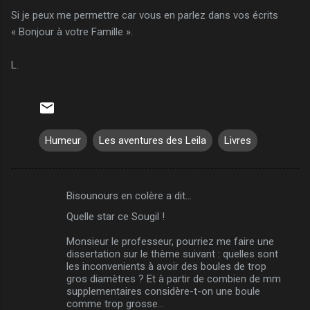
Si je peux me permettre car vous en parlez dans vos écrits
« Bonjour à votre Famille ».
L.
Humeur
Les aventures des Leila
Livres
Bisounours en colère a dit…
C
Quelle star ce Sougil !
o
m
Monsieur le professeur, pourriez me faire une
dissertation sur le thème suivant : quelles sont
m
les inconvenients à avoir des boules de trop
gros diamètres ? Et à partir de combien de mm
e
supplementaires considère-t-on une boule
n
comme trop grosse...