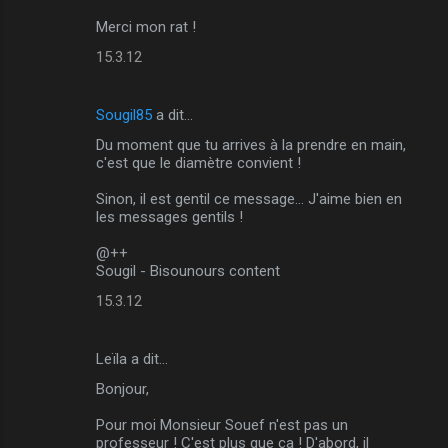
t
Merci mon rat !
a
15.3.12
i
r
Sougil85
a dit…
e
Du moment que tu arrives à la prendre en main,
s
c'est que le diamètre convient !
Sinon, il est gentil ce message... J'aime bien en
les messages gentils !
@++
Sougil - Bisounours content
15.3.12
Leïla a dit…
Bonjour,
Pour moi Monsieur Souef n'est pas un
professeur ! C'est plus que ça ! D'abord, il