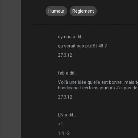
Humeur
Règlement
cyrrius a dit…
C
ça serait pas plutôt 48 ?
o
27.3.12
m
m
fab a dit…
e
Voilà une idée qu'elle est bonne...mai
n
handicapait certains joueurs.J'ai pas d
t
27.3.12
a
i
LN a dit…
r
+1
e
1.4.12
s