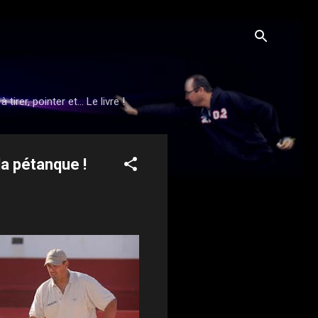
rer, pointer et... Le livre !
a pétanque !