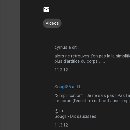
Videos
cyrrius a dit…
C
alors ne retrouves t'on pas la la simplif
o
plus d'artifice du corps .......
m
11.3.12
m
e
Sougil85
a dit…
n
"Simplification"... Je ne sais pas ! Pas 
t
Le corps (l'équilibre) est tout aussi impo
a
@++
i
Sougil - Dix saucisses
r
11.3.12