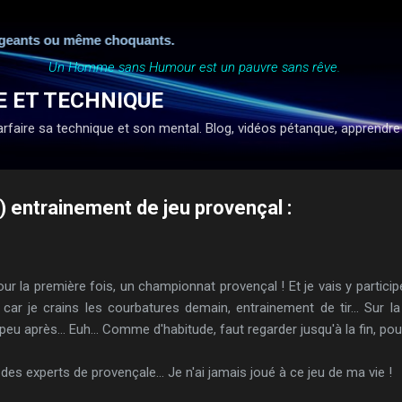
Accéder au contenu principal
eants ou même choquants.
Un Homme sans Humour est un pauvre sans rêve.
E ET TECHNIQUE
faire sa technique et son mental. Blog, vidéos pétanque, apprendre à ti
 entrainement de jeu provençal :
r la première fois, un championnat provençal ! Et je vais y particip
, car je crains les courbatures demain, entrainement de tir... Sur l
u après... Euh... Comme d'habitude, faut regarder jusqu'à la fin, pour
 des experts de provençale... Je n'ai jamais joué à ce jeu de ma vie !