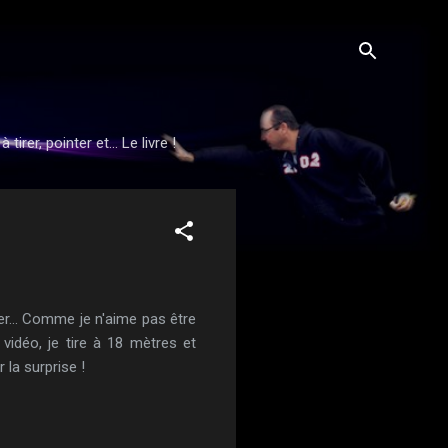
rer, pointer et... Le livre !
er... Comme je n'aime pas être
a vidéo, je tire à 18 mètres et
 la surprise !