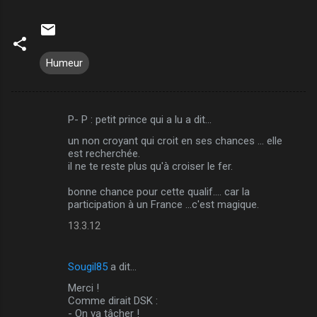
Humeur
P- P : petit prince qui a lu a dit…
C
un non croyant qui croit en ses chances ... elle
o
est recherchée.
m
il ne te reste plus qu'à croiser le fer.
m
bonne chance pour cette qualif.... car la
participation à un France ...c'est magique.
e
n
13.3.12
t
a
Sougil85
a dit…
i
Merci !
Comme dirait DSK :
r
- On va tâcher !