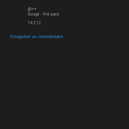
e
@++
s
Sougil - Pré paré
14.3.12
Enregistrer un commentaire