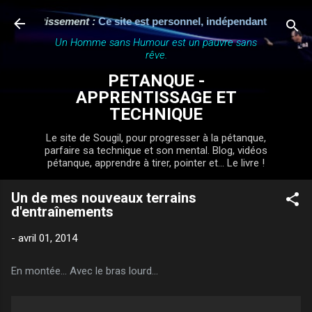
Accéder au contenu principal
Avertissement :
Ce site est personnel, indépendant et n'a aucun
Un Homme sans Humour est un pauvre sans
rêve.
PETANQUE -
APPRENTISSAGE ET
TECHNIQUE
Le site de Sougil, pour progresser à la pétanque,
parfaire sa technique et son mental. Blog, vidéos
pétanque, apprendre à tirer, pointer et... Le livre !
Un de mes nouveaux terrains
d'entraînements
-
avril 01, 2014
En montée... Avec le bras lourd...