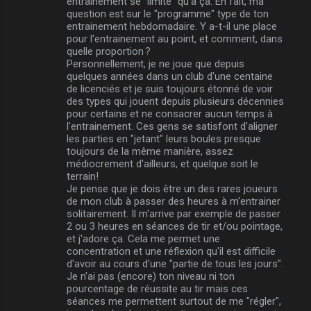
entrainement se "limite" qu'à ça. En fait, ma
question est sur le "programme" type de ton
entrainement hebdomadaire. Y a-t-il une place
pour l'entrainement au point, et comment, dans
quelle proportion ?
Personnellement, je ne joue que depuis
quelques années dans un club d'une centaine
de licenciés et je suis toujours étonné de voir
des types qui jouent depuis plusieurs décennies
pour certains et ne consacrer aucun temps à
l'entrainement. Ces gens se satisfont d'aligner
les parties en "jetant" leurs boules presque
toujours de la même manière, assez
médiocrement d'ailleurs, et quelque soit le
terrain!
Je pense que je dois être un des rares joueurs
de mon club à passer des heures à m'entrainer
solitairement. Il m'arrive par exemple de passer
2 ou 3 heures en séances de tir et/ou pointage,
et j'adore ça. Cela me permet une
concentration et une réflexion qu'il est difficile
d'avoir au cours d'une "partie de tous les jours".
Je n'ai pas (encore) ton niveau ni ton
pourcentage de réussite au tir mais ces
séances me permettent surtout de me "régler",