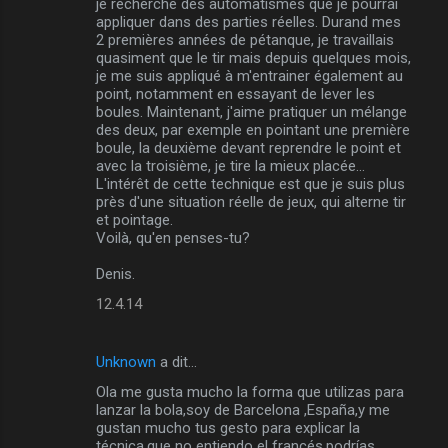
je recherche des automatismes que je pourrai
appliquer dans des parties réelles. Durand mes
2 premières années de pétanque, je travaillais
quasiment que le tir mais depuis quelques mois,
je me suis appliqué à m'entrainer également au
point, notamment en essayant de lever les
boules. Maintenant, j'aime pratiquer un mélange
des deux, par exemple en pointant une première
boule, la deuxième devant reprendre le point et
avec la troisième, je tire la mieux placée…
L'intérêt de cette technique est que je suis plus
près d'une situation réelle de jeux, qui alterne tir
et pointage.
Voilà, qu'en penses-tu?
Denis.
12.4.14
Unknown
a dit…
Ola me gusta mucho la forma que utilizas para
lanzar la bola,soy de Barcelona ,España,y me
gustan mucho tus gesto para explicar la
técnica,que no entiendo el francés,podrías