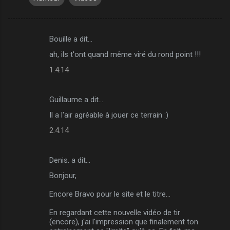
Bouille a dit…
C
ah, ils t'ont quand même viré du rond point !!!
o
1.4.14
m
m
Guillaume a dit…
e
Il a l'air agréable à jouer ce terrain :)
n
t
2.4.14
a
i
Denis. a dit…
r
Bonjour,
e
Encore Bravo pour le site et le titre…
s
En regardant cette nouvelle vidéo de tir
(encore), j'ai l'impression que finalement ton