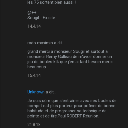
les 75 sortent bien aussi !
@++
Sougil - Ex site
14.4.14
rado maximin a dit…
grand merci à monsieur Sougil et surtout à
monsieur Rémy Galleau de m'avoir donner un
jeu de boules ktk que j'en ai tant besoin merci
beaucoup.
15.4.14
Unknown
a dit…
Je suis sûre que s'entraîner avec ses boules de
compet est plus porteur pour pofiner de bonne
habitude et de progresser sa technique de
pointe et de tire.Paul ROBERT Réunion.
21.8.18