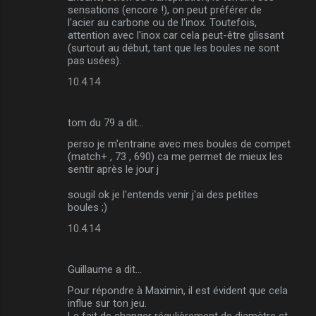
sensations (encore !), on peut préférer de
l'acier au carbone ou de l'inox. Toutefois,
attention avec l'inox car cela peut-être glissant
(surtout au début, tant que les boules ne sont
pas usées).
10.4.14
tom du 79 a dit…
perso je m'entraine avec mes boules de compet
(match+ , 73 , 690) ca me permet de mieux les
sentir après le jour j
sougil ok je l'entends venir j'ai des petites
boules ;)
10.4.14
Guillaume a dit…
Pour répondre à Maximin, il est évident que cela
influe sur ton jeu.
Le fait de changer régulièrement de diamètre et