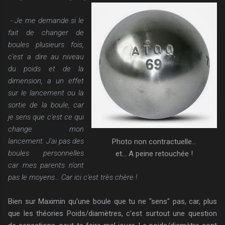
- Je me demande si le
fait de changer de
boules plusieurs fois,
c'est a dire au niveau
du poids et de la
dimension, a un effet
sur le lancement ou la
sortie de la boule, car
je sens que c'est ce qui
change mon
lancement. J'ai pas des
Photo non contractuelle...
boules personnelles
et... A peine retouchée !
car mes parents n'ont
pas le moyens... Car ici c'est très chère !
Bien sur Maximin qu'une boule que tu ne "sens" pas, car, plus
que les théories Poids/diamètres, c'est surtout une question