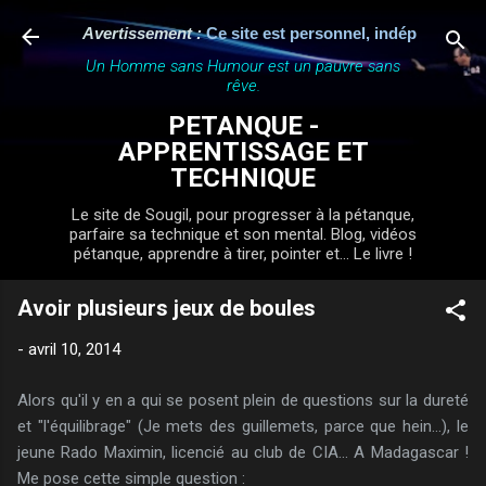
Accéder au contenu principal
Avertissement :
Ce site est personnel, indépendant et n'a 
Un Homme sans Humour est un pauvre sans
rêve.
PETANQUE -
APPRENTISSAGE ET
TECHNIQUE
Le site de Sougil, pour progresser à la pétanque,
parfaire sa technique et son mental. Blog, vidéos
pétanque, apprendre à tirer, pointer et... Le livre !
Avoir plusieurs jeux de boules
-
avril 10, 2014
Alors qu'il y en a qui se posent plein de questions sur la dureté
et "l'équilibrage" (Je mets des guillemets, parce que hein...), le
jeune Rado Maximin, licencié au club de CIA... A Madagascar !
Me pose cette simple question :