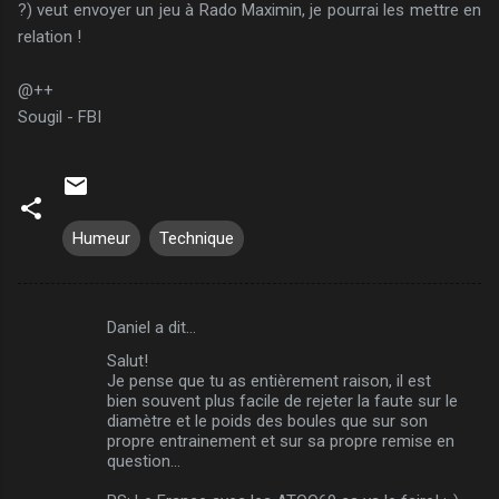
?) veut envoyer un jeu à Rado Maximin, je pourrai les mettre en
relation !
@++
Sougil - FBI
Humeur
Technique
Daniel a dit…
C
Salut!
o
Je pense que tu as entièrement raison, il est
m
bien souvent plus facile de rejeter la faute sur le
diamètre et le poids des boules que sur son
m
propre entrainement et sur sa propre remise en
question...
e
n