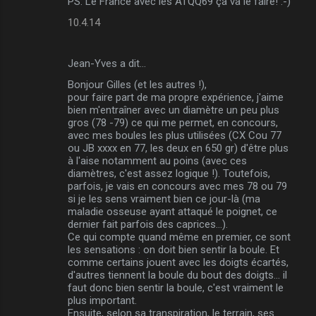
PS: Le France avec les ATQQ69 ça va le faire! :-)
t
10.4.14
a
i
Jean-Yves a dit…
r
Bonjour Gilles (et les autres !),
e
pour faire part de ma propre expérience, j'aime
bien m'entraîner avec un diamètre un peu plus
s
gros (78 -79) ce qui me permet, en concours,
avec mes boules les plus utilisées (CX Cou 77
ou JB xxxx en 77, les deux en 650 gr) d'être plus
à l'aise notamment au poins (avec ces
diamètres, c'est assez logique !). Toutefois,
parfois, je vais en concours avec mes 78 ou 79
si je les sens vraiment bien ce jour-là (ma
maladie osseuse ayant attaqué le poignet, ce
dernier fait parfois des caprices...).
Ce qui compte quand même en premier, ce sont
les sensations : on doit bien sentir la boule. Et
comme certains jouent avec les doigts écartés,
d'autres tiennent la boule du bout des doigts... il
faut donc bien sentir la boule, c'est vraiment le
plus important.
Ensuite, selon sa transpiration, le terrain, ses