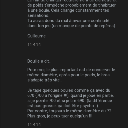
de poids t'empêche probablement de t'habituer
à une boule. Cela change constamment tes
sensations.
Tu auras donc du mal à avoir une continuité
dans ton jeu (un manque de points de repères).
Guillaume.
11.4.14
Bouille a dit…
Pour moi, le plus important est de conserver le
même diamètre, après pour le poids, le bras
s'adapte très vite...
Je tape quelques boules comme ça avec du
670 (700 à l'origine !!!), quand je joue en partie,
si je pointe 700 et si je tire 690...(la différence
est pas grosse, ça doit être psycho...)
Par contre, toujours le même diamètre du 72.
Plus gros, je peux tuer quelqu'un !!!
11.4.14