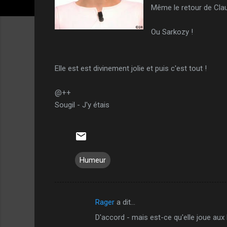
Même le retour de Clau
Ou Sarkozy !
Elle est est divinement jolie et puis c'est tout !
@++
Sougil - J'y étais
Humeur
Rager
a dit…
C
D'accord - mais est-ce qu'elle joue aux 
o