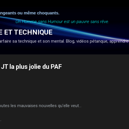
Accéder au contenu principal
eants ou même choquants.
Un Homme sans Humour est un pauvre sans rêve.
E ET TECHNIQUE
faire sa technique et son mental. Blog, vidéos pétanque, apprendre à ti
JT la plus jolie du PAF
utes les mauvaises nouvelles qu'elle veut...
.