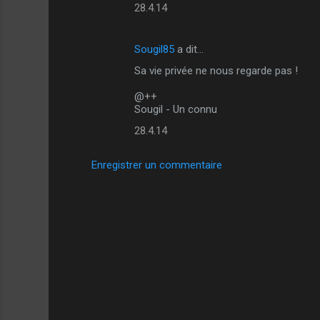
28.4.14
m
m
Sougil85
a dit…
e
Sa vie privée ne nous regarde pas !
n
t
@++
Sougil - Un connu
a
28.4.14
i
r
Enregistrer un commentaire
e
s