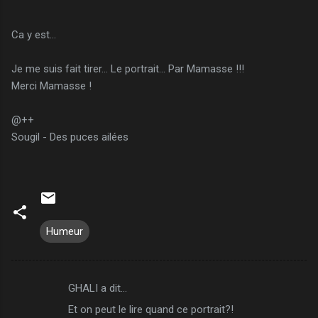
Ca y est...
Je me suis fait tirer... Le portrait... Par Mamasse !!!
Merci Mamasse !
@++
Sougil - Des puces ailées
Humeur
GHALI a dit…
C
Et on peut le lire quand ce portrait?!
o