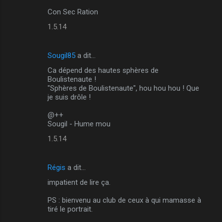
m
Con Sec Ration
m
1.5.14
e
n
Sougil85
a dit…
t
Ca dépend des hautes sphères de
Boulistenaute !
a
"Sphères de Boulistenaute", hou hou hou ! Que
i
je suis drôle !
r
@++
e
Sougil - Hume mou
s
1.5.14
Régis
a dit…
impatient de lire ça.
PS : bienvenu au club de ceux à qui mamasse à
tiré le portrait.