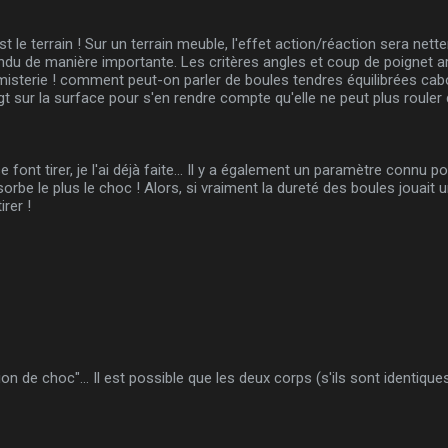
est le terrain ! Sur un terrain meuble, l'effet action/réaction sera net
rendu de manière importante. Les critères angles et coup de poignet arr
le fumisterie ! comment peut-on parler de boules tendres équilibrées c
oigt sur la surface pour s'en rendre compte qu'elle ne peut plus rouler
e font tirer, je l'ai déjà faite... Il y a également un paramètre connu p
sorbe le plus le choc ! Alors, si vraiment la dureté des boules jouait 
irer !
ion de choc"... Il est possible que les deux corps (s'ils sont identique