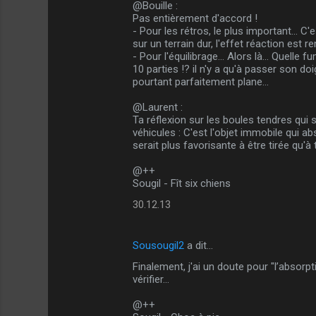
@Bouille :
Pas entièrement d'accord !
- Pour les rétros, le plus important... C'
sur un terrain dur, l'effet réaction est 
- Pour l'équilibrage... Alors là... Quel
10 parties !? il n'y a qu'à passer son d
pourtant parfaitement plane...
@Laurent :
Ta réflexion sur les boules tendres qui s
véhicules : C'est l'objet immobile qui ab
serait plus favorisante à être tirée qu'à t
@++
Sougil - Fît six chiens
30.12.13
Sousougil2
a dit…
Finalement, j'ai un doute pour "l’absorpt
vérifier...
@++