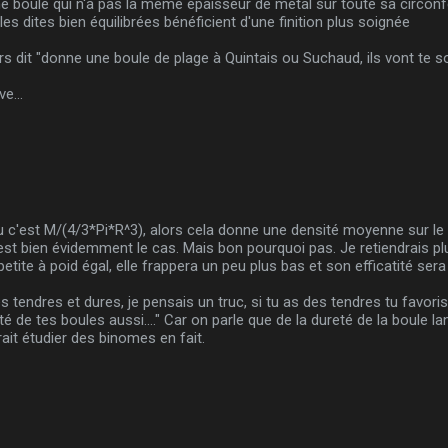
'une boule qui n'a pas la même épaisseur de métal sur toute sa circon
les dites bien équilibrées bénéficient d'une finition plus soignée
ours dit "donne une boule de plage à Quintais ou Suchaud, ils vont te so
e...
u c'est M/(4/3*Pi*R^3), alors cela donne une densité moyenne sur le
'est bien évidemment le cas. Mais bon pourquoi pas. Je retiendrais pl
etite à poid égal, elle frappera un peu plus bas et son efficatité sera
tendres et dures, je pensais un truc, si tu as des tendres tu favorises
té de tes boules aussi...." Car on parle que de la dureté de la boule la
rait étudier des binomes en fait.