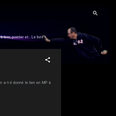
rer, pointer et... Le livre !
un a-t-il donné le lien en MP à