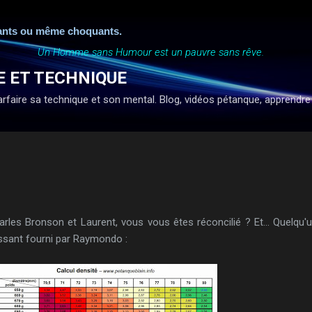
Accéder au contenu principal
 même choquants.
Un Homme sans Humour est un pauvre sans rêve.
E ET TECHNIQUE
faire sa technique et son mental. Blog, vidéos pétanque, apprendre à ti
Charles Bronson et Laurent, vous vous êtes réconcilié ? Et... Quelqu'
éressant fourni par Raymondo :