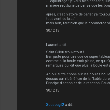
- l'équilibrage : je veux bien penser qu
a
manière rectiligne...je pense que les bou
i
après, c'est histoire de parler, j'ai touj
r
tout vient du bras"...
mais bon, faut bien que le commerce viv
e
30.12.13
s
Laurent a dit…
Salut Gillou trouvetout !
Ben juste pour dire que ce super tablea
comme si la boule était pleine, ce qui n
remarques qui dit que plus la boule est p
Ah oui autre chose sur les boules boules 
dessus car il bénéficie de la "faible dure
Principe d'action et de la réaction. Faud
30.12.13
Sousougil2
a dit…