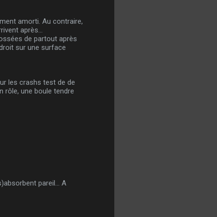
tement amorti. Au contraire,
ivent après...
abossées de partout après
 droit sur une surface
our les crashs test de de
un rôle, une boule tendre
s)absorbent pareil... A