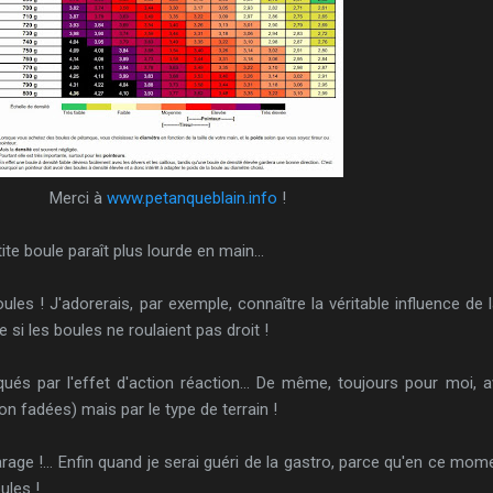
Merci à
www.petanqueblain.info
!
e boule paraît plus lourde en main...
oules ! J'adorerais, par exemple, connaître la véritable influence de 
e si les boules ne roulaient pas droit !
ués par l'effet d'action réaction... De même, toujours pour moi, 
n fadées) mais par le type de terrain !
age !... Enfin quand je serai guéri de la gastro, parce qu'en ce mom
ules !