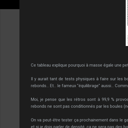
Ce tableau explique pourquoi à masse égale une petit
Il y aurait tant de tests physiques à faire sur les b
rebonds... Et... le fameux "équilibrage" aussi... Comm
Moi, je pense que les rétros sont à 99,9 % provoq
rebonds ne sont pas conditionnés par les boules (no
On va peut-être tester ça prochainement dans le gar
et si je dois parler de densité, ça ne sera pas des bo