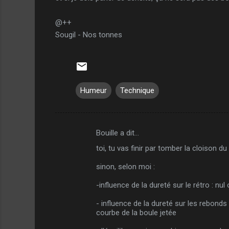
@++
Sougil - Nos tonnes
Humeur
Technique
Bouille a dit…
C
toi, tu vas finir par tomber la cloison du
o
m
sinon, selon moi :
m
-influence de la dureté sur le rétro : nu
e
- influence de la dureté sur les rebonds
n
courbe de la boule jetée
t