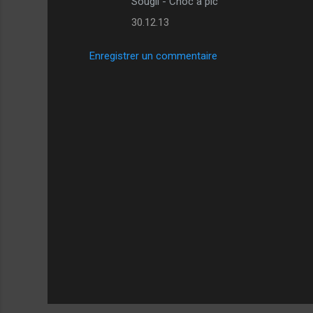
Sougil - Choc à pic
30.12.13
Enregistrer un commentaire