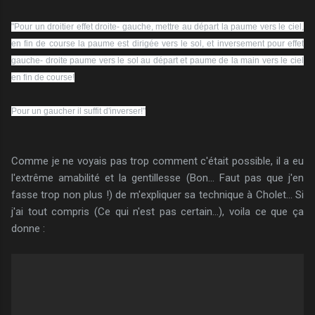
"Pour un droitier effet droite- gauche, mettre au départ la paume vers le ciel,
en fin de course la paume est dirigée vers le sol, et inversement pour effet
gauche- droite paume vers le sol au départ et paume de la main vers le ciel
en fin de course!
Pour un gaucher il suffit d'inverser!"
Comme je ne voyais pas trop comment c'était possible, il a eu
l'extrême amabilité et la gentillesse (Bon... Faut pas que j'en
fasse trop non plus !) de m'expliquer sa technique à Cholet... Si
j'ai tout compris (Ce qui n'est pas certain...), voila ce que ça
donne :