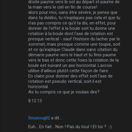
droite paume vers le sol au départ et paume de
la main vers le ciel en fin de course!
e
alors pour moi, sans être sévère, je pense que
n
dans ta dvidéo, tu n'expliques pas cela et que tu
n'as pas compris ce qu'il ta dis, en effet, pour
t
donner de l'effet à la boule soit tu donne une
a
rotation à la boule dont l'axe de rotation est
presque vertical - sauf l'histoire du lacher par le
i
sommet, mais presque comme une toupie, soit
r
et ce qu'explique Claude dans sans citation du
démarre paume vers le haut et tu finis paume
e
vers le bas et donc cette foies la rotation de la
s
boule est suivant un axe horizontal. Lacroix
utilise d'ailleus plutôt cette façon de faire.
En claire pour donner des effet soit l'axe de
rotation est pseudo vertical, soit il est
horizontal.
As tu compris ce que je voulais dire?
8.12.13
Sousougil2
a dit…
Euh... En fait... Non ! Pas du tout ! Et toi ? :-)