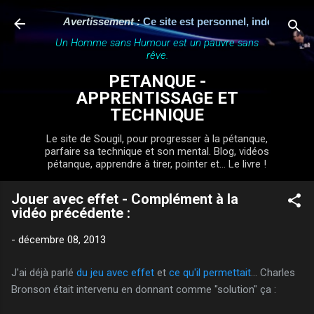
Accéder au contenu principal
Avertissement :
Ce site est personnel, indépendant et 
Un Homme sans Humour est un pauvre sans
rêve.
PETANQUE -
APPRENTISSAGE ET
TECHNIQUE
Le site de Sougil, pour progresser à la pétanque,
parfaire sa technique et son mental. Blog, vidéos
pétanque, apprendre à tirer, pointer et... Le livre !
Jouer avec effet - Complément à la
vidéo précédente :
-
décembre 08, 2013
J'ai déjà parlé
du jeu avec effet
et
ce qu'il permettait
... Charles
Bronson était intervenu en donnant comme "solution" ça :