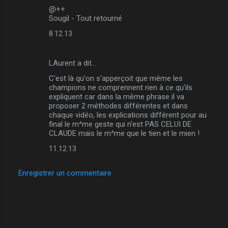
@++
Sougil - Tout retourné
8.12.13
LAurent a dit…
C'est là qu'on s'apperçoit que même les
champions ne comprennent rien à ce qu'ils
expliquent car dans la même phrase il va
proposer 2 méthodes différentes et dans
chaque vidéo, les explications différent pour au
final le m^me geste qui n'est PAS CELUI DE
CLAUDE mais le m^me que le tien et le mien !
11.12.13
Enregistrer un commentaire