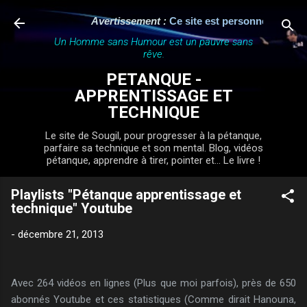
Accéder au contenu principal
Avertissement :
Ce site est personnel, indépend
Un Homme sans Humour est un pauvre sans
rêve.
PETANQUE -
APPRENTISSAGE ET
TECHNIQUE
Le site de Sougil, pour progresser à la pétanque,
parfaire sa technique et son mental. Blog, vidéos
pétanque, apprendre à tirer, pointer et... Le livre !
Playlists "Pétanque apprentissage et
technique" Youtube
-
décembre 21, 2013
Avec 264 vidéos en lignes (Plus que moi parfois), près de 650
abonnés Youtube et ces statistiques (Comme dirait Hanouna,