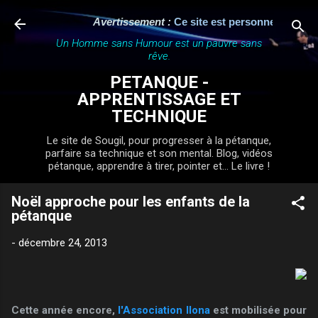
Accéder au contenu principal
Avertissement :
Ce site est personnel, indépend
Un Homme sans Humour est un pauvre sans
rêve.
PETANQUE -
APPRENTISSAGE ET
TECHNIQUE
Le site de Sougil, pour progresser à la pétanque,
parfaire sa technique et son mental. Blog, vidéos
pétanque, apprendre à tirer, pointer et... Le livre !
Noël approche pour les enfants de la
pétanque
-
décembre 24, 2013
Cette année encore,
l'Association Ilona
est mobilisée pour