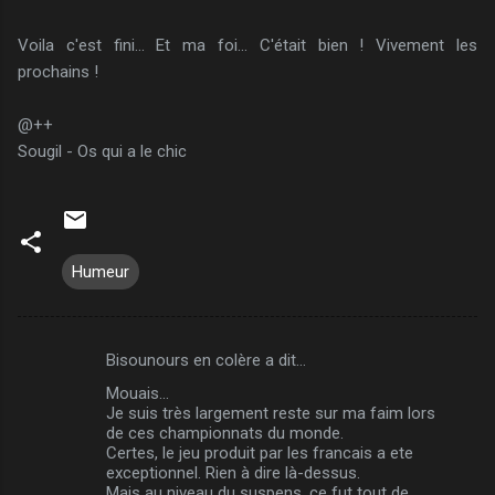
Voila c'est fini... Et ma foi... C'était bien ! Vivement les
prochains !
@++
Sougil - Os qui a le chic
Humeur
Bisounours en colère a dit…
C
Mouais...
o
Je suis très largement reste sur ma faim lors
m
de ces championnats du monde.
Certes, le jeu produit par les francais a ete
m
exceptionnel. Rien à dire là-dessus.
Mais au niveau du suspens, ce fut tout de