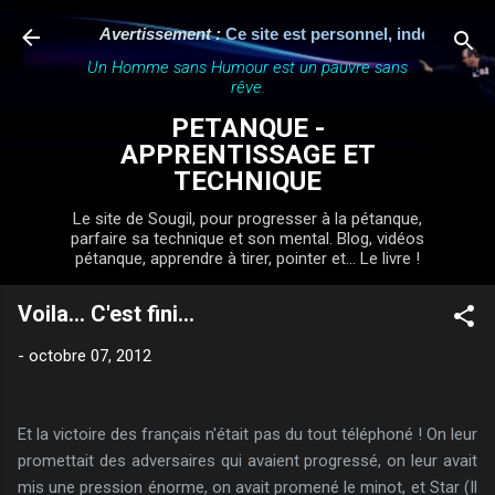
Accéder au contenu principal
Avertissement :
Ce site est personnel, indépendant et n'
Un Homme sans Humour est un pauvre sans
rêve.
PETANQUE -
APPRENTISSAGE ET
TECHNIQUE
Le site de Sougil, pour progresser à la pétanque,
parfaire sa technique et son mental. Blog, vidéos
pétanque, apprendre à tirer, pointer et... Le livre !
Voila... C'est fini...
-
octobre 07, 2012
Et la victoire des français n'était pas du tout téléphoné ! On leur
promettait des adversaires qui avaient progressé, on leur avait
mis une pression énorme, on avait promené le minot, et Star (Il