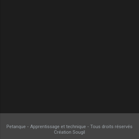
Petanque - Apprentissage et technique - Tous droits réservés
Création Sougil