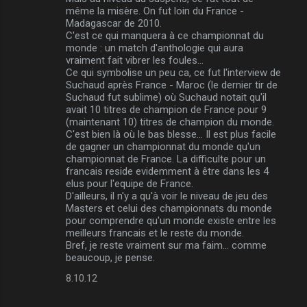
e
même la misère. On fut loin du France -
n
Madagascar de 2010.
C'est ce qui manquera à ce championnat du
t
monde : un match d'anthologie qui aura
a
vraiment fait vibrer les foules...
Ce qui symbolise un peu ca, ce fut l'interview de
i
Suchaud après France - Maroc (le dernier tir de
r
Suchaud fut sublime) où Suchaud notait qu'il
avait 10 titres de champion de France pour 9
e
(maintenant 10) titres de champion du monde.
s
C'est bien là où le bas blesse... Il est plus facile
de gagner un championnat du monde qu'un
championnat de France. La difficulte pour un
francais reside evidemment à être dans les 4
elus pour l'equipe de France.
D'ailleurs, il n'y a qu'à voir le niveau de jeu des
Masters et celui des championnats du monde
pour comprendre qu'un monde existe entre les
meilleurs francais et le reste du monde.
Bref, je reste vraiment sur ma faim... comme
beaucoup, je pense.
8.10.12