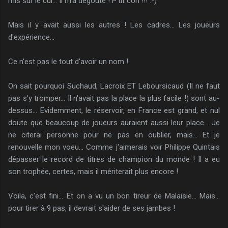
mis sur le cul... Il m'a dégoûté ! P'tit con !!! :-)
Mais il y avait aussi les autres ! Les cadres... Les joueurs
d'expérience...
Ce n'est pas le tout d'avoir un nom !
On sait pourquoi Suchaud, Lacroix ET Leboursicaud (Il ne faut
pas s'y tromper... Il n'avait pas la place la plus facile !) sont au-
dessus... Evidemment, le réservoir, en France est grand, et nul
doute que beaucoup de joueurs auraient aussi leur place... Je
ne citerai personne pour ne pas en oublier, mais... Et je
renouvelle mon voeu... Comme j'aimerais voir Philippe Quintais
dépasser le record de titres de champion du monde ! Il a eu
son trophée, certes, mais il mériterait plus encore !
Voila, c'est fini... Et on a vu un bon tireur de Malaisie... Mais...
pour tirer à 9 pas, il devrait s'aider de ses jambes !