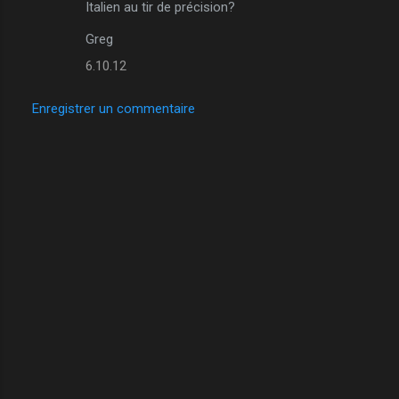
Italien au tir de précision?
m
Greg
m
6.10.12
e
n
Enregistrer un commentaire
t
a
i
r
e
s