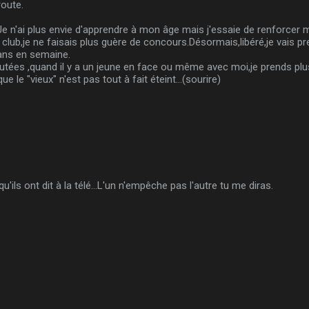
route.
..Je n'ai plus envie d'apprendre à mon âge mais j'essaie de renforcer m
club,je ne faisais plus guère de concours.Désormais,libéré,je vais prend
ans en semaine.
putées ,quand il y a un jeune en face ou même avec moi,je prends plus
 le "vieux" n'est pas tout à fait éteint...(sourire)
'ils ont dit à la télé...L'un n'empêche pas l'autre tu me diras.