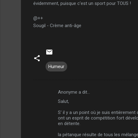
évidemment, puisque c'est un sport pour TOUS !
@++
Sougil - Crème anti-âge
Humeur
Anonyme a dit…
C
Salut,
o
m
S' il y a un point où je suis entièremen
ont un esprit de compétition fort déve
m
en détente.
e
la pétanque résulte de tous les mélan