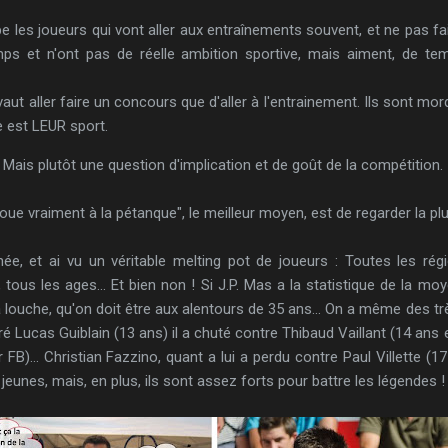
e les joueurs qui vont aller aux entraînements souvent, et ne pas fair
 et n'ont pas de réelle ambition sportive, mais aiment, de tem
aut aller faire un concours que d'aller à l'entrainement. Ils sont mo
e est LEUR sport.
 Mais plutôt une question d'implication et de goût de la compétition.
oue vraiment à la pétanque", le meilleur moyen, est de regarder la plus b
nnée, et ai vu un véritable melting pot de joueurs : Toutes les 
ous les ages... Et bien non ! Si J.P. Mas a la statistique de la moy
la louche, qu'on doit être aux alentours de 35 ans... On a même des trè
Lucas Guiblain (13 ans) il a chuté contre Thibaud Vaillant (14 ans e
r FB)... Christian Fazzino, quant a lui a perdu contre Paul Villette (17
jeunes, mais, en plus, ils sont assez forts pour battre les légendes !