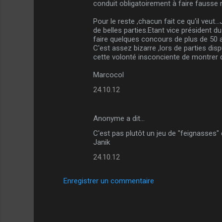
n
conduit obligatoirement à faire fausse 
t
Pour le reste ,chacun fait ce qu'il veut.
a
de belles parties.Etant vice président du 
faire quelques concours de plus de 50 
i
C'est assez bizarre ,lors de parties dis
r
cette volonté insconciente de montrer que
e
Marcocol
s
24.10.12
Anonyme a dit…
C'est pas plutôt un jeu de "feignasses" qu
Janik
24.10.12
Enregistrer un commentaire