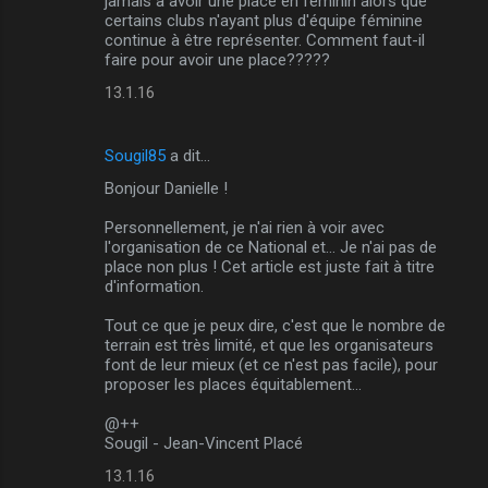
jamais à avoir une place en féminin alors que
certains clubs n'ayant plus d'équipe féminine
continue à être représenter. Comment faut-il
faire pour avoir une place?????
13.1.16
Sougil85
a dit…
Bonjour Danielle !
Personnellement, je n'ai rien à voir avec
l'organisation de ce National et... Je n'ai pas de
place non plus ! Cet article est juste fait à titre
d'information.
Tout ce que je peux dire, c'est que le nombre de
terrain est très limité, et que les organisateurs
font de leur mieux (et ce n'est pas facile), pour
proposer les places équitablement...
@++
Sougil - Jean-Vincent Placé
13.1.16