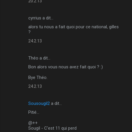
20.2.13
cyrrius a dit…
alors tu nous a fait quoi pour ce national, gilles
?
24.2.13
Théo a dit…
Bon alors vous nous avez fait quoi ? :)
Bye Théo.
24.2.13
Sousougil2
a dit…
Pitié...
@++
Sougil - C'est 11 qui perd