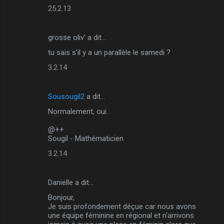
25.2.13
grosse oliv' a dit…
tu sais s'il y a un parallèle le samedi ?
3.2.14
Sousougil2
a dit…
Normalement, oui.
@++
Sougil - Mathématicien
3.2.14
Danielle a dit…
Bonjour,
Je suis profondement déçue car nous avons
une équipe féminine en régional et n'arrivons