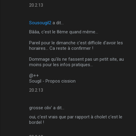
20.2.13
a
i
r
Sousougil2
a dit…
e
Bââa, c'est le 8ème quand même...
s
Pareil pour le dimanche c'est difficile d'avoir les
horaires... Ca reste à confirmer !
Dommage qu'ils ne fassent pas un petit site, au
moins pour les infos pratiques...
@++
Sougil - Propos cission
20.2.13
grosse oliv' a dit…
oui, c'est vrais que par rapport à cholet c'est le
bordel !