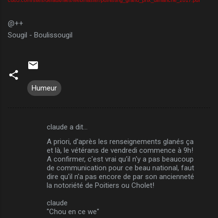
@++
Sougil - Boulissougil
Humeur
claude a dit…
C
A priori, d'après les renseignements glanés ça
o
et là, le vétérans de vendredi commence à 9h!
m
A confirmer, c'est vrai qu'il n'y a pas beaucoup
de communication pour ce beau national, faut
m
dire qu'il n'a pas encore de par son ancienneté
la notoriété de Poitiers ou Cholet!
e
n
claude
"Chou en ce we"
t