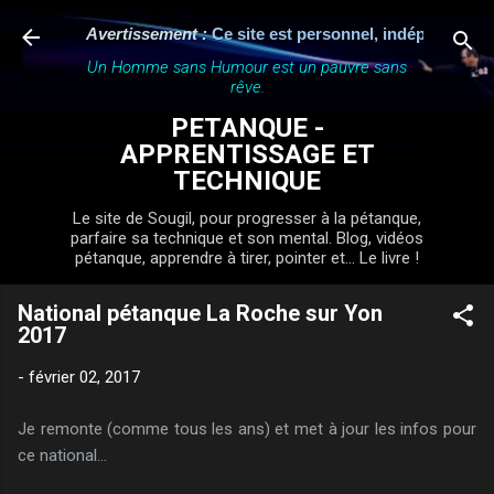
Accéder au contenu principal
Avertissement :
Ce site est personnel, indépendant et n'a
Un Homme sans Humour est un pauvre sans
rêve.
PETANQUE -
APPRENTISSAGE ET
TECHNIQUE
Le site de Sougil, pour progresser à la pétanque,
parfaire sa technique et son mental. Blog, vidéos
pétanque, apprendre à tirer, pointer et... Le livre !
National pétanque La Roche sur Yon
2017
-
février 02, 2017
Je remonte (comme tous les ans) et met à jour les infos pour
ce national...