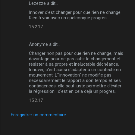
Lezezze a dit…
C
Innover c'est changer pour que rien ne change.
o
Rien à voir avec un quelconque progrès.
m
15.2.17
m
e
Anonyme a dit…
n
Changer non pas pour que rien ne change, mais
t
davantage pour ne pas subir le changement et
résister à sa propre et inéluctable déchéance.
a
Innover, c'est aussi s'adapter à un contexte en
i
mouvement. L'"innovation" ne modifie pas
nécessairement le rapport à son temps et ses
r
contingences, elle peut juste permettre d'éviter
e
la régression : c'est en cela déjà un progrès.
s
15.2.17
Enregistrer un commentaire