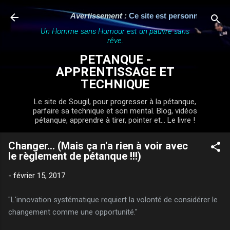
Accéder au contenu principal
Avertissement :
Ce site est personnel, indépen
Un Homme sans Humour est un pauvre sans
rêve.
PETANQUE -
APPRENTISSAGE ET
TECHNIQUE
Le site de Sougil, pour progresser à la pétanque,
parfaire sa technique et son mental. Blog, vidéos
pétanque, apprendre à tirer, pointer et... Le livre !
Changer... (Mais ça n'a rien à voir avec
le règlement de pétanque !!!)
-
février 15, 2017
"L'innovation systématique requiert la volonté de considérer le
changement comme une opportunité."