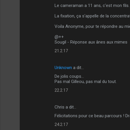
t
Le cameraman a 11 ans, c'est mon fils. 
a
La fixation, ça s'appelle de la concentra
i
Voila Anonyme, pour te répondre au mie
r
e
@++
Sougil - Réponse aux ânes aux mimes
s
21.2.17
Unknown
a dit…
De jolis coups...
Pas mal Gilleou, pas mal du tout.
22.2.17
Chris a dit…
Félicitations pour ce beau parcours ! Dr
24.2.17