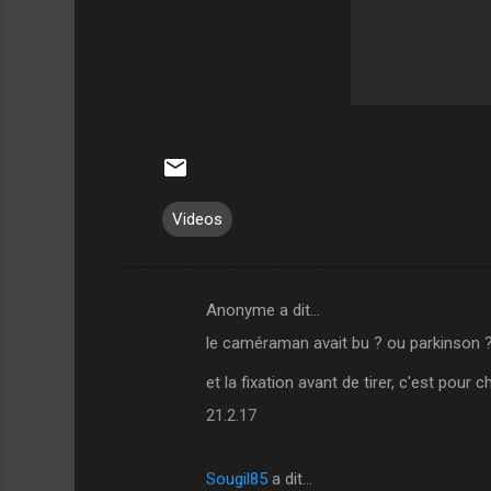
Videos
Anonyme a dit…
C
le caméraman avait bu ? ou parkinson 
o
m
et la fixation avant de tirer, c'est pou
m
21.2.17
e
n
Sougil85
a dit…