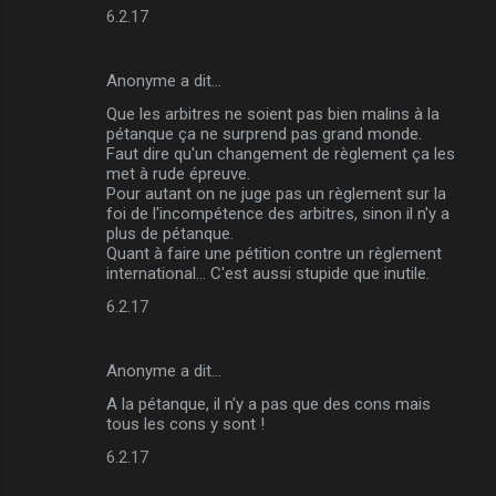
s
6.2.17
Anonyme a dit…
Que les arbitres ne soient pas bien malins à la
pétanque ça ne surprend pas grand monde.
Faut dire qu'un changement de règlement ça les
met à rude épreuve.
Pour autant on ne juge pas un règlement sur la
foi de l'incompétence des arbitres, sinon il n'y a
plus de pétanque.
Quant à faire une pétition contre un règlement
international... C'est aussi stupide que inutile.
6.2.17
Anonyme a dit…
A la pétanque, il n'y a pas que des cons mais
tous les cons y sont !
6.2.17