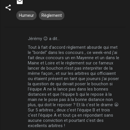
Humeur
Règlement
Jérémy 😉 a dit…
C
Tout à fait d'accord règlement absurde qui met
o
le "bordel" dans les concours , ce week-end j'ai
m
fait deux concours un en Mayenne et un dans le
Maine et Loire et le règlement sur ce fameux
m
lancer de bouchon n'est pas interpréter de la
même façon , et sur les arbitres qui officiaient
e
ou étaient présent en tant que joueurs j'ai poser
n
la question de qui devait poser le bouchon si
l'équipe A ne le lance pas dans les bonnes
t
distances et que l'équipe b qui le repose à la
a
main ne le pose pas à la bonne distance non
plus, qui doit le reposer ? Et là c'est le drame 😬
i
Sur 5 arbitres , deux c'est l'équipe B et trois
r
c'est l'équipe A et tout ça en répondant sans
aucune conviction et pourtant c'est des
e
excellents arbitres !