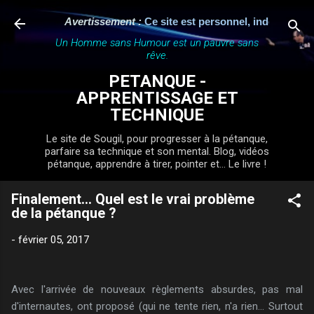
Accéder au contenu principal
Avertissement :
Ce site est personnel, indépendant et n
Un Homme sans Humour est un pauvre sans
rêve.
PETANQUE -
APPRENTISSAGE ET
TECHNIQUE
Le site de Sougil, pour progresser à la pétanque,
parfaire sa technique et son mental. Blog, vidéos
pétanque, apprendre à tirer, pointer et... Le livre !
Finalement... Quel est le vrai problème
de la pétanque ?
-
février 05, 2017
Avec l'arrivée de nouveaux règlements absurdes, pas mal
d'internautes, ont proposé (qui ne tente rien, n'a rien... Surtout