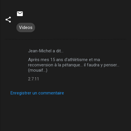
Videos
Jean-Michel a dit…
C
Après mes 15 ans d'athlétisme et ma
o
reconversion à la pétanque... il faudra y penser...
m
(mouaif...)
m
2.7.11
e
Enregistrer un commentaire
n
t
a
i
r