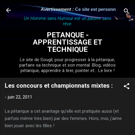
Accéder au contenu principal
Avertissement :
Ce site est personnel, indépen
Un Homme sans Humour est un pauvre sans
rêve.
PETANQUE -
APPRENTISSAGE ET
TECHNIQUE
Le site de Sougil, pour progresser à la pétanque,
parfaire sa technique et son mental. Blog, vidéos
pétanque, apprendre à tirer, pointer et... Le livre !
Les concours et championnats mixtes :
-
juin 22, 2011
La pétanque a cet avantage qu'elle est pratiquée aussi (et
parfois même très bien) par des femmes. Hors, moi, j'aime
bien jouer avec les filles !