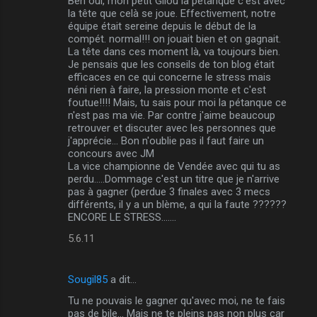
Ben oui, mon petit Gilou la pétanque c'est avec
la tête que celà se joue. Effectivement, notre
équipe était sereine depuis le début de la
compét. normal!!! on jouait bien et on gagnait.
La tête dans ces moment là, va toujours bien.
Je pensais que les conseils de ton blog était
efficaces en ce qui concerne le stress mais
néni rien à faire, la pression monte et c'est
foutue!!!! Mais, tu sais pour moi la pétanque ce
n'est pas ma vie. Par contre j'aime beaucoup
retrouver et discuter avec les personnes que
j'apprécie... Bon n'oublie pas il faut faire un
concours avec JM
La vice championne de Vendée avec qui tu as
perdu.....Dommage c'est un titre que je n'arrive
pas à gagner (perdue 3 finales avec 3 mecs
différents, il y a un blème, a qui la faute ??????
ENCORE LE STRESS.......
5.6.11
Sougil85
a dit…
Tu ne pouvais le gagner qu'avec moi, ne te fais
pas de bile... Mais ne te pleins pas non plus car