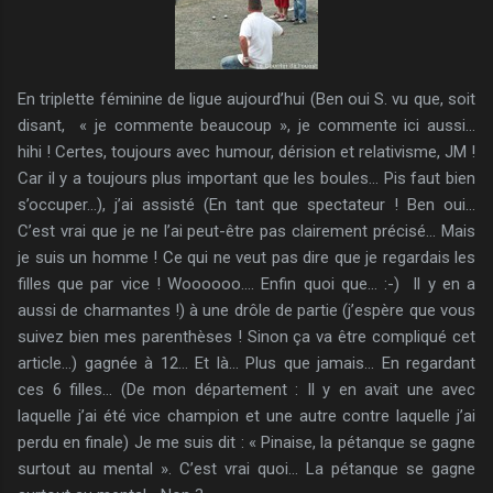
En triplette féminine de ligue aujourd’hui (Ben oui S. vu que, soit
disant, « je commente beaucoup », je commente ici aussi…
hihi ! Certes, toujours avec humour, dérision et relativisme, JM !
Car il y a toujours plus important que les boules… Pis faut bien
s’occuper…), j’ai assisté (En tant que spectateur ! Ben oui…
C’est vrai que je ne l’ai peut-être pas clairement précisé… Mais
je suis un homme ! Ce qui ne veut pas dire que je regardais les
filles que par vice ! Woooooo…. Enfin quoi que… :-) Il y en a
aussi de charmantes !) à une drôle de partie (j’espère que vous
suivez bien mes parenthèses ! Sinon ça va être compliqué cet
article…) gagnée à 12… Et là… Plus que jamais… En regardant
ces 6 filles… (De mon département : Il y en avait une avec
laquelle j’ai été vice champion et une autre contre laquelle j’ai
perdu en finale) Je me suis dit : « Pinaise, la pétanque se gagne
surtout au mental ». C’est vrai quoi… La pétanque se gagne