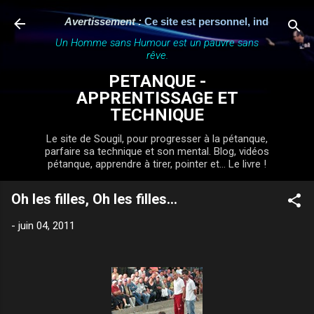
Accéder au contenu principal
Avertissement :
Ce site est personnel, indépendant et n'
Un Homme sans Humour est un pauvre sans
rêve.
PETANQUE -
APPRENTISSAGE ET
TECHNIQUE
Le site de Sougil, pour progresser à la pétanque,
parfaire sa technique et son mental. Blog, vidéos
pétanque, apprendre à tirer, pointer et... Le livre !
Oh les filles, Oh les filles…
-
juin 04, 2011