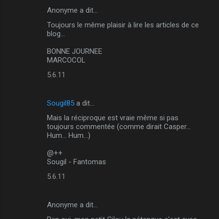
Anonyme a dit…
C
Toujours le même plaisir à lire les articles de ce
o
blog...
m
BONNE JOURNEE
m
MARCOCOL
e
5.6.11
n
t
Sougil85
a dit…
a
Mais la réciproque est vraie même si pas
i
toujours commentée (comme dirait Casper...
Hum... Hum...)
r
e
@++
Sougil - Fantomas
s
5.6.11
Anonyme a dit…