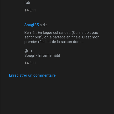
m
fab
e
14.5.11
n
t
Sougil85
a dit…
a
Ben là... En loque cul rance... (Qui ne doit pas
i
sentir bon), on a partagé en finale. C'est mon
premier résultat de la saison donc...
r
e
@++
Sougil - Informe hâtif
s
14.5.11
Enregistrer un commentaire