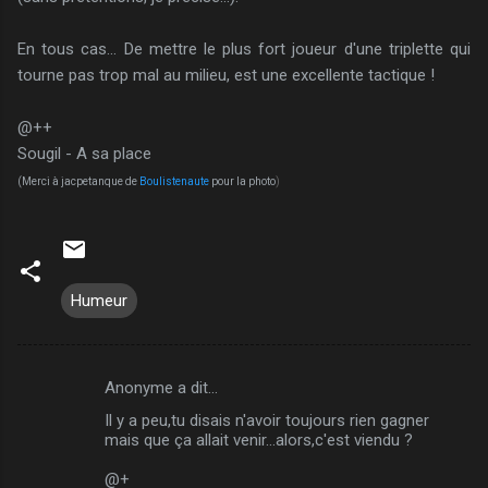
En tous cas... De mettre le plus fort joueur d'une triplette qui
tourne pas trop mal au milieu, est une excellente tactique !
@++
Sougil - A sa place
(Merci à
jacpetanque
de
Boulistenaute
pour la photo
)
Humeur
Anonyme a dit…
C
Il y a peu,tu disais n'avoir toujours rien gagner
o
mais que ça allait venir...alors,c'est viendu ?
m
@+