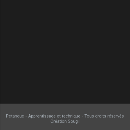
Petanque - Apprentissage et technique - Tous droits réservés
Création Sougil