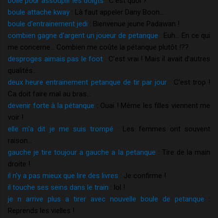
boile pour assouplir les doigts
: C’est quoi ?
boule attache kway
: Là faut appeler Dany Boon….
boule d'entrainement jedi
: Bienvenue jeune Padawan !
combien gagne d'argent un joueur de petanque
: Euh… En ce qui
me concerne… Combien me coûte la pétanque plutôt !??
desproges aimais pas le foot
: C’est vrai ! Mais il avait d’autres
qualités…
deux heure entrainement petanque de tir par jour
: C’est trop !
Ca doit faire mal au bras…
devenir forte à la pétanque
: Ouai ! Même les filles viennent me
voir !
elle m'a dit je me suis trompé
: Les femmes ont souvent
raison…
gauche je tire toujour a gauche a la petanque
: Tire de la main
droite !
il n'y a pas mieux que lire des livres
: Je confirme !
il touche ses seins dans le train
: lol !
je n arrive plus a tirer avec nouvelle boule de petanque
:
Reprends les vielles !