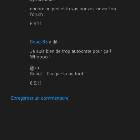
C
encore un peu et tu vas pouvoir ouvrir ton
o
forum .
m
6.5.11
m
e
Sougil85
a dit…
n
Je suis bien de trop autocrate pour ça !
t
Whoooo !
a
@++
i
Sougil - Dis que tu as tord !
r
8.5.11
e
Enregistrer un commentaire
s