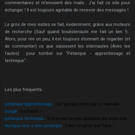
commentaires et m'envoient des mails... J'ai fait ce site pour
échanger ! Il est toujours agréable de recevoir des messages !
Le gros de mes visites se fait, évidemment, grâce aux moteurs
de recherche (Sauf quand boulistenaute me fait un lien !)...
Alors, pour rire un peu, il est toujours étonnant de regarder (et
de commenter) ce que saisissent les internautes (Avec les
fautes) pour tomber sur "Pétanque - apprentissage et
technique" :
Les plus fréquents :
petanque apprentissage
: Ouf google n’est pas si mauvais…
sougil
: Enchanté !
petanque technique
: Vi il en est un peu question sur mon site…
tactique tete a tete petanque
: Faire ce qu’on sait faire !