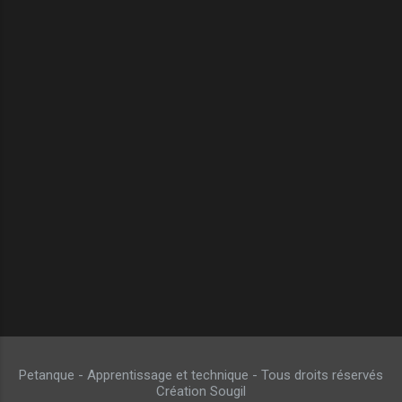
Petanque - Apprentissage et technique - Tous droits réservés
Création Sougil