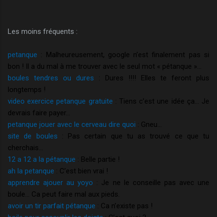
Les moins fréquents :
petanque
: Malheureusement, google n’est finalement pas si
bon ! Il a du mal à me trouver avec le seul mot « pétanque »…
boules tendres ou dures
: Dures !!!! Elles te feront plus
longtemps !
video exercice petanque gratuite
: Tiens c’est une idée ça… Je
devrais faire payer…
petanque jouer avec le cerveau dire quoi
: Gneu…
site de boules
: Pas certain que tu as trouvé ce que tu
cherchais…
12 a 12 a la pétanque
: Belle partie !
ah la petanque
: C’est bien vrai !
apprendre ajouer au yoyo
: Je ne le conseille pas avec une
boule… Ca peut faire mal aux pieds.
avoir un tir parfait pétanque
: Ca n’existe pas !