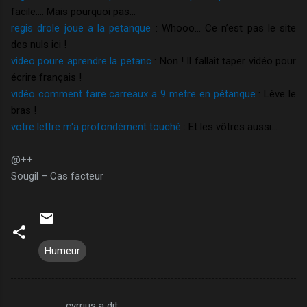
facile…. Mais pourquoi pas…
regis drole joue a la petanque
: Whooo… Ce n’est pas le site
des nuls ici !
video poure aprendre la petanc
: Non ! Il fallait taper vidéo pour
écrire français !
vidéo comment faire carreaux a 9 metre en pétanque
: Lève le
bras !
votre lettre m'a profondément touché
: Et les vôtres aussi…
@++
Sougil – Cas facteur
Humeur
cyrrius a dit…