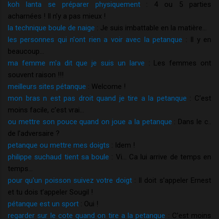
koh lanta se préparer physiquement
: 4 ou 5 parties
acharnées ! Il n’y a pas mieux !
la technique boule de naige
: Je suis imbattable en la matière…
les personnes qui n'ont rien a voir avec la petanque
: Il y en
beaucoup…
ma femme m'a dit que je suis un larve
: Les femmes ont
souvent raison !!!
meilleurs sites pétanque
: Welcome !
mon bras n est pas droit quand je tire a la petanque
: C’est
moins facile, c’est vrai…
ou mettre son pouce quand on joue a la petanque
: Dans le c..
de l’adversaire ?
petanque ou mettre mes doigts
: Idem !
philippe suchaud tient sa boule
: Vi… Ca lui arrive de temps en
temps…
pour qu'un poisson suivez votre doigt
: Il doit s’appeler Ernest
et tu dois t’appeler Sougil !
pétanque est un sport
: Oui !
regarder sur le cote quand on tire a la petanque
: C’est moins